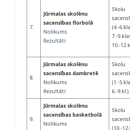
Skolu
Jūrmalas skolēnu
sacens
sacensības florbolā
7.
(4.-6.kl
Nolikums
7.-9.kla
Rezultāti
10.-12.
Jūrmalas skolēnu
Skolu
sacensības dambretē
sacens
8.
Nolikums
(1.-5.kl
Rezultāti
6.-9.kl.)
Jūrmalas skolēnu
Skolu
sacensības basketbolā
9.
sacens
Nolikums
(10.-12.