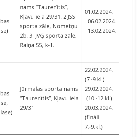
nams “Taurenītis”,
01.02.2024.
Kļavu iela 29/31. 2.JSS
ības
06.02.2024.
sporta zāle, Nometņu
ase)
13.02.2024.
2b. 3. JVĢ sporta zāle,
Raiņa 55, k-1.
22.02.2024.
(7.-9.kl.)
Jūrmalas sporta nams
29.02.2024.
ības
“Taurenītis”, Kļavu iela
(10.-12.kl.)
ase,
29/31
20.03.2024.
klase)
(fināli
7.-9.kl.)