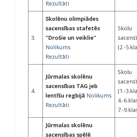
Rezultāti
Skolēnu olimpiādes
sacensības stafetēs
Skolu
3.
“Drošie un veiklie”
sacens
Nolikums
(2.-5.kl
Rezultāti
Skolu
Jūrmalas skolēnu
sacens
sacensības TAG jeb
4.
(1.-3.kl
lentīšu regbijā
Nolikums
4.-6.kla
Rezultāti
7.-9.kla
Jūrmalas skolēnu
sacensības spēlē