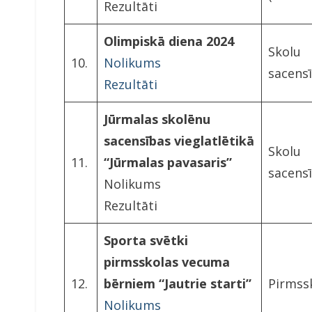
Rezultāti
Olimpiskā diena 2024
Skolu
10.
Nolikums
sacens
Rezultāti
Jūrmalas skolēnu
sacensības vieglatlētikā
Skolu
11.
“Jūrmalas pavasaris”
sacens
Nolikums
Rezultāti
Sporta svētki
pirmsskolas vecuma
12.
bērniem “Jautrie starti”
Pirmss
Nolikums