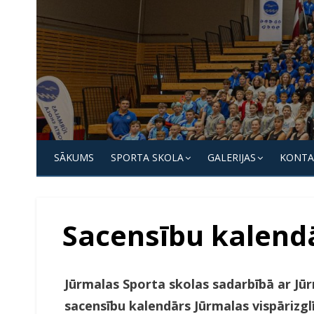
Skip
to
content
Jūrmalas
Sporta
SĀKUMS
SPORTA SKOLA
GALERIJAS
KONTA
skola
Sacensību kalendā
Jūrmalas Sporta skolas
sadarbībā ar Jūr
sacensību kalendārs
Jūrmalas vispārizgl