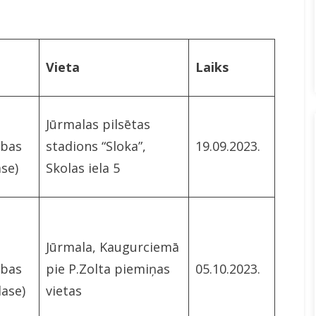
Vieta
Laiks
Jūrmalas pilsētas
ības
stadions “Sloka”,
19.09.2023.
ase)
Skolas iela 5
Jūrmala, Kaugurciemā
ības
pie P.Zolta piemiņas
05.10.2023.
lase)
vietas