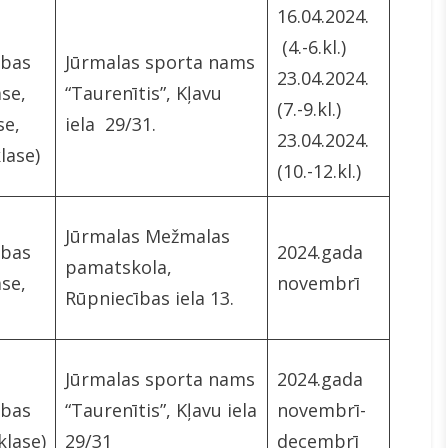
16.04.2024.
(4.-6.kl.)
ības
Jūrmalas sporta nams
23.04.2024.
ase,
“Taurenītis”, Kļavu
(7.-9.kl.)
se,
iela 29/31.
23.04.2024.
klase)
(10.-12.kl.)
Jūrmalas Mežmalas
ības
2024.gada
pamatskola,
ase,
novembrī
Rūpniecības iela 13.
Jūrmalas sporta nams
2024.gada
ības
“Taurenītis”, Kļavu iela
novembrī-
klase)
29/31
decembrī