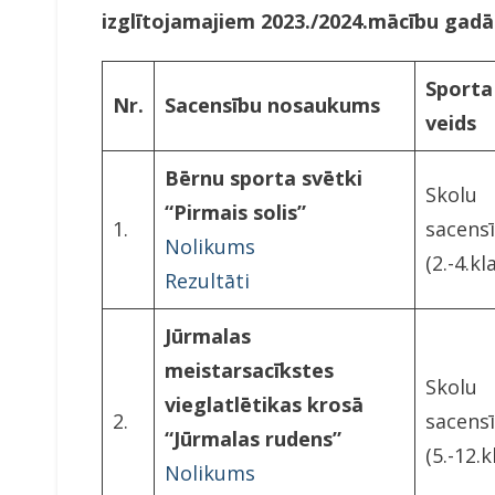
izglītojamajiem 2023./2024.mācību gadā
Sporta
Nr.
Sacensību nosaukums
veids
Bērnu sporta svētki
Skolu
“Pirmais solis”
1.
sacens
Nolikums
(2.-4.kl
Rezultāti
Jūrmalas
meistarsacīkstes
Skolu
vieglatlētikas krosā
2.
sacens
“Jūrmalas rudens”
(5.-12.k
Nolikums