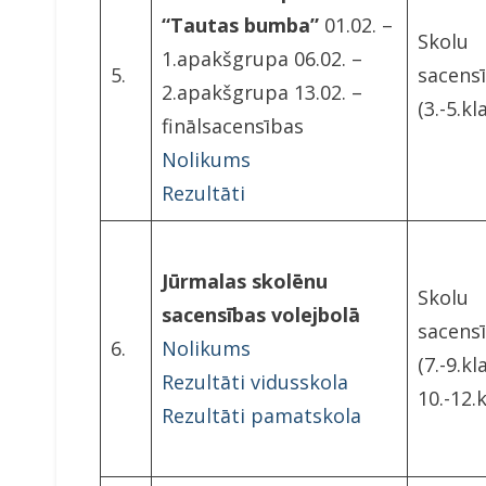
“Tautas bumba”
01.02. –
Skolu
1.apakšgrupa 06.02. –
5.
sacens
2.apakšgrupa 13.02. –
(3.-5.kl
finālsacensības
Nolikums
Rezultāti
Jūrmalas skolēnu
Skolu
sacensības volejbolā
sacens
6.
Nolikums
(7.-9.kl
Rezultāti vidusskola
10.-12.
Rezultāti pamatskola