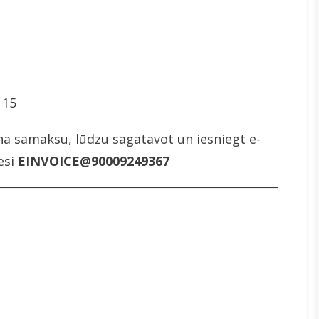
115
na samaksu, lūdzu sagatavot un iesniegt e-
esi
EINVOICE@90009249367