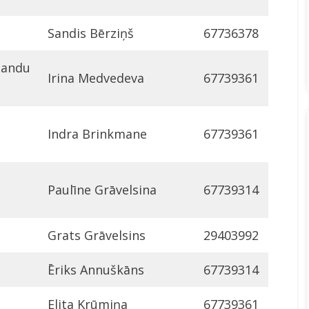
Sandis Bērziņš
67736378
mandu
Irina Medvedeva
67739361
Indra Brinkmane
67739361
Paulīne Grāvelsina
67739314
Grats Grāvelsins
29403992
Ēriks Annuškāns
67739314
Elita Krūmiņa
67739361