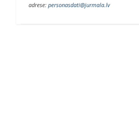
adrese:
personasdati@jurmala.lv