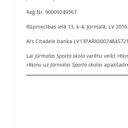
Reģ.Nr. 90009249367
Rūpniecības ielā 13, k-4, Jūrmalā, LV 2016
A/s Citadele banka LV13PARX0002484572
Lai
Jūrmalas Sporta skola
varētu veikt rēķi
rēķinu uz
Jūrmalas Sporta skolas
apakšadr