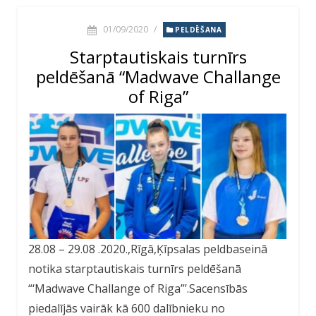
01/09/2020
/
PELDĒŠANA
Starptautiskais turnīrs
peldēšanā “Madwave Challange
of Riga”
28.08 – 29.08 .2020.,Rīgā,Ķīpsalas peldbaseinā
notika starptautiskais turnīrs peldēšanā
“‘Madwave Challange of Riga”’.Sacensībās
piedalījās vairāk kā 600 dalībnieku no