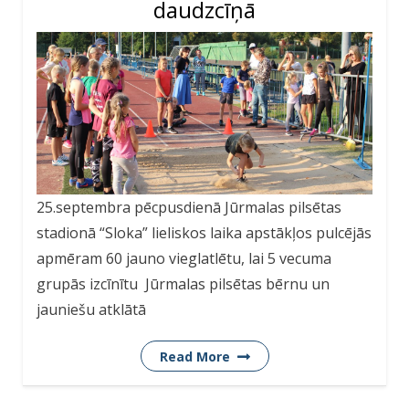
daudzcīņā
25.septembra pēcpusdienā Jūrmalas pilsētas
stadionā “Sloka” lieliskos laika apstākļos pulcējās
apmēram 60 jauno vieglatlētu, lai 5 vecuma
grupās izcīnītu Jūrmalas pilsētas bērnu un
jauniešu atklātā
Read More