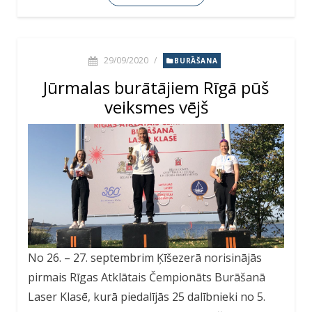
29/09/2020
/
BURĀŠANA
Jūrmalas burātājiem Rīgā pūš
veiksmes vējš
No 26. – 27. septembrim Ķīšezerā norisinājās
pirmais Rīgas Atklātais Čempionāts Burāšanā
Laser Klasē, kurā piedalījās 25 dalībnieki no 5.