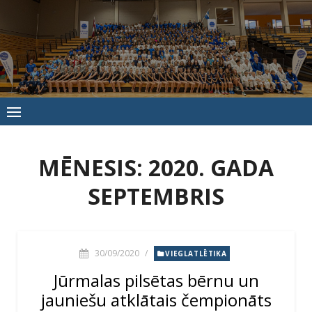
Skip
to
content
Jūrmalas
Sporta
skola
MĒNESIS:
2020. GADA
SEPTEMBRIS
30/09/2020
/
VIEGLATLĒTIKA
Jūrmalas pilsētas bērnu un
jauniešu atklātais čempionāts