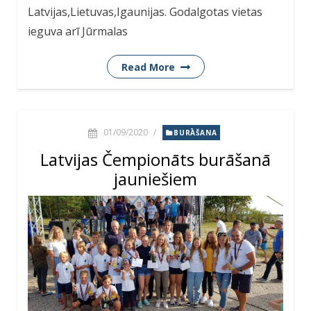
Latvijas,Lietuvas,Igaunijas. Godalgotas vietas
ieguva arī Jūrmalas
Read More
01/09/2020
/
BURĀŠANA
Latvijas Čempionāts burāšanā
jauniešiem