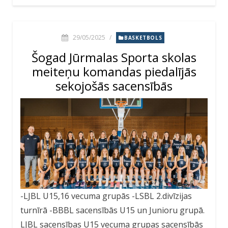
29/05/2025
/
BASKETBOLS
Šogad Jūrmalas Sporta skolas
meiteņu komandas piedalījās
sekojošās sacensībās
-LJBL U15,16 vecuma grupās -LSBL 2.divīzijas
turnīrā -BBBL sacensībās U15 un Junioru grupā.
LJBL sacensības U15 vecuma grupas sacensībās