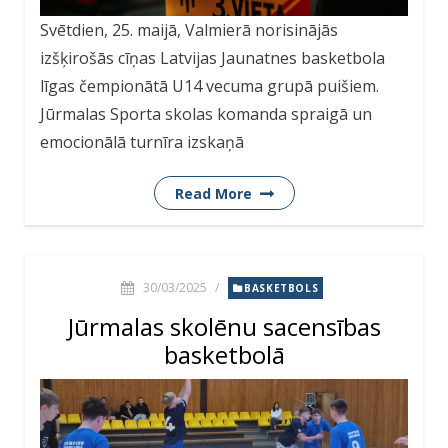
Svētdien, 25. maijā, Valmierā norisinājās
izšķirošās cīņas Latvijas Jaunatnes basketbola
līgas čempionātā U14 vecuma grupā puišiem.
Jūrmalas Sporta skolas komanda spraigā un
emocionālā turnīra izskaņā
Read More
30/03/2025
/
BASKETBOLS
Jūrmalas skolēnu sacensības
basketbolā