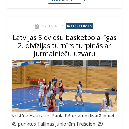
31/01/2025
/
BASKETBOLS
Latvijas Sieviešu basketbola līgas
2. divīzijas turnīrs turpinās ar
Jūrmalnieču uzvaru
Kristīne Hauka un Paula Pētersone divatā iemet
45 punktus Tallinas juniorēm Trešdien, 29.