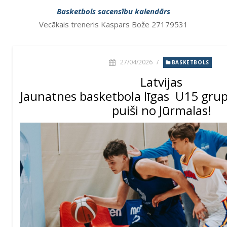
Basketbols sacensību kalendārs
Vecākais treneris Kaspars Bože 27179531
27/04/2026
/
BASKETBOLS
Latvijas
Jaunatnes basketbola līgas U15 grup
puiši no Jūrmalas!