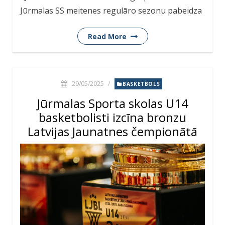
Jūrmalas SS meitenes regulāro sezonu pabeidza
Read More
29/05/2025
/
BASKETBOLS
Jūrmalas Sporta skolas U14
basketbolisti izcīna bronzu
Latvijas Jaunatnes čempionātā