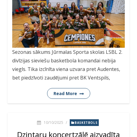
Sezonas sākums Jūrmalas Sporta skolas LSBL 2.
divīzijas sieviešu basketbola komandai nebija
viegls. Tika izcīnīta viena uzvara pret Audentes,
bet piedzīvoti zaudējumi pret BK Ventspils,
Read More
10/10/2025
/
BASKETBOLS
Dzintaru koncertzālē aizvadīta