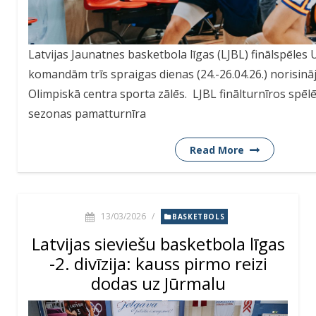
Latvijas Jaunatnes basketbola līgas (LJBL) finālspēles
komandām trīs spraigas dienas (24.-26.04.26.) norisinā
Olimpiskā centra sporta zālēs. LJBL finālturnīros spēl
sezonas pamatturnīra
Read More
13/03/2026
/
BASKETBOLS
Latvijas sieviešu basketbola līgas
-2. divīzija: kauss pirmo reizi
dodas uz Jūrmalu