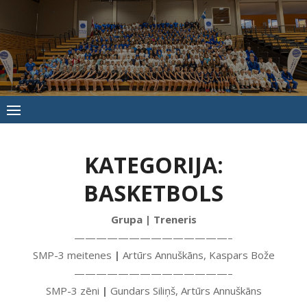
Skip
to
content
Jūrmalas
Sporta
skola
KATEGORIJA:
BASKETBOLS
Grupa | Treneris
——————————————–
SMP-3 meitenes
|
Artūrs Annuškāns, Kaspars Bože
——————————————–
SMP-3 zēni
|
Gundars Siliņš, Artūrs Annuškāns