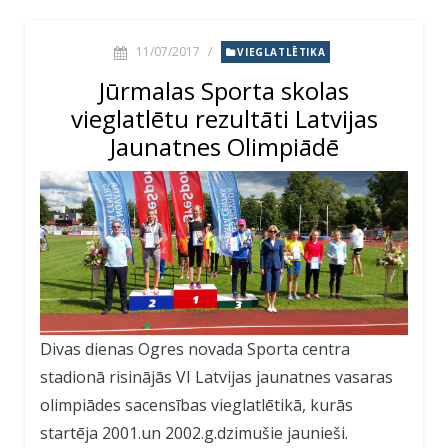
11/07/2017
/
VIEGLATLĒTIKA
Jūrmalas Sporta skolas
vieglatlētu rezultāti Latvijas
Jaunatnes Olimpiādē
Divas dienas Ogres novada Sporta centra
stadionā risinājās VI Latvijas jaunatnes vasaras
olimpiādes sacensības vieglatlētikā, kurās
startēja 2001.un 2002.g.dzimušie jaunieši.