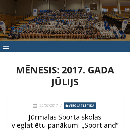
Skip
to
content
Jūrmalas
Sporta
skola
MĒNESIS:
2017. GADA
JŪLIJS
25/07/2017
/
VIEGLATLĒTIKA
Jūrmalas Sporta skolas
vieglatlētu panākumi „Sportland”