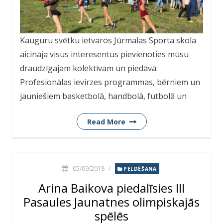
Kauguru svētku ietvaros Jūrmalas Sporta skola
aicināja visus interesentus pievienoties mūsu
draudzīgajam kolektīvam un piedāvā:
Profesionālas ievirzes programmas, bērniem un
jauniešiem basketbolā, handbolā, futbolā un
Read More
05/09/2018
/
PELDĒŠANA
Arina Baikova piedalīsies III
Pasaules Jaunatnes olimpiskajās
spēlēs