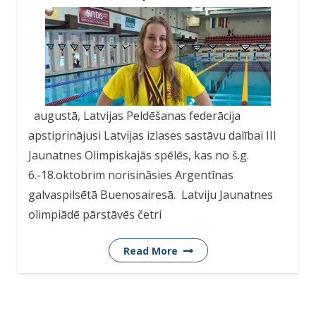
augustā, Latvijas Peldēšanas federācija
apstiprinājusi Latvijas izlases sastāvu dalībai III
Jaunatnes Olimpiskajās spēlēs, kas no š.g.
6.-18.oktobrim norisināsies Argentīnas
galvaspilsētā Buenosairesā. Latviju Jaunatnes
olimpiādē pārstāvēs četri
Read More