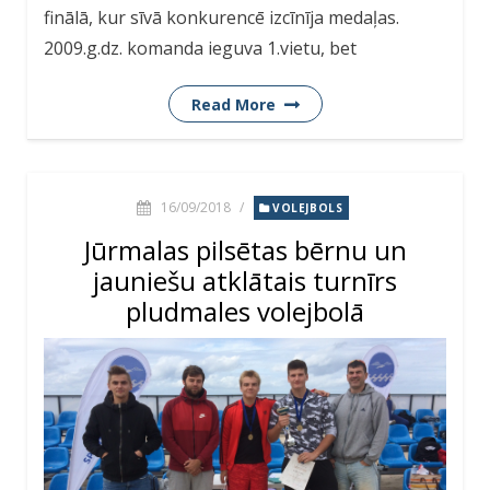
finālā, kur sīvā konkurencē izcīnīja medaļas.
2009.g.dz. komanda ieguva 1.vietu, bet
Read More
16/09/2018
/
VOLEJBOLS
Jūrmalas pilsētas bērnu un
jauniešu atklātais turnīrs
pludmales volejbolā