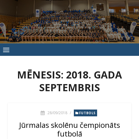
Skip
to
content
Jūrmalas
Sporta
skola
MĒNESIS:
2018. GADA
SEPTEMBRIS
28/09/2018
/
FUTBOLS
Jūrmalas skolēnu čempionāts
futbolā