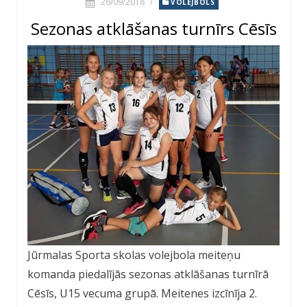
26/09/2018
/
VOLEJBOLS
Sezonas atklāšanas turnīrs Cēsīs
Jūrmalas Sporta skolas volejbola meiteņu
komanda piedalījās sezonas atklāšanas turnīrā
Cēsīs, U15 vecuma grupā. Meitenes izcīnīja 2.