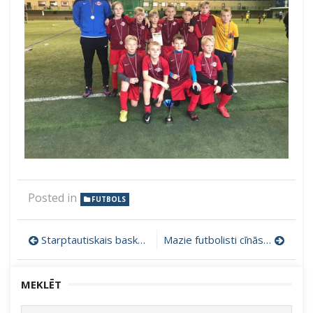
Posted in
FUTBOLS
Ziņu
Starptautiskais basketbola turnīrs ”Fēnikss Kauss”
Mazie futbolisti cīnās kā īsti Lāčplēši
izvēlne
MEKLĒT
Search