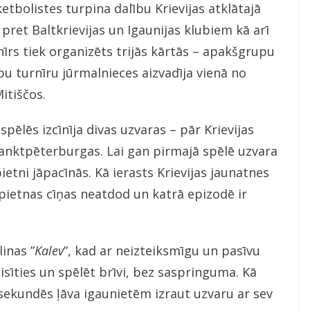
tbolistes turpina dalību Krievijas atklātajā
t pret Baltkrievijas un Igaunijas klubiem kā arī
īrs tiek organizēts trijās kārtās – apakšgrupu
upu turnīru jūrmalnieces aizvadīja vienā no
itiščos.
pēlēs izcīnīja divas uzvaras – pār Krievijas
Sanktpēterburgas. Lai gan pirmajā spēlē uzvara
ietni jāpacīnās. Kā ierasts Krievijas jaunatnes
ietnas cīņas neatdod un katrā epizodē ir
inas ”
Kalev
”, kad ar neizteiksmīgu un pasīvu
sīties un spēlēt brīvi, bez saspringuma. Kā
 sekundēs ļāva igaunietēm izraut uzvaru ar sev