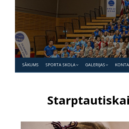
Skip
to
content
Jūrmalas
Sporta
SĀKUMS
SPORTA SKOLA
GALERIJAS
KONTA
skola
Starptautiska