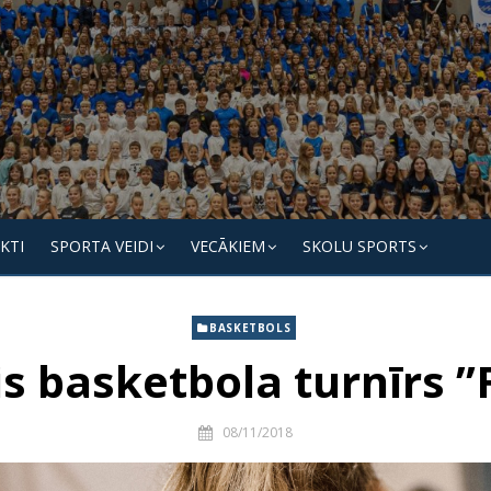
KTI
SPORTA VEIDI
VECĀKIEM
SKOLU SPORTS
BASKETBOLS
is basketbola turnīrs ”
08/11/2018