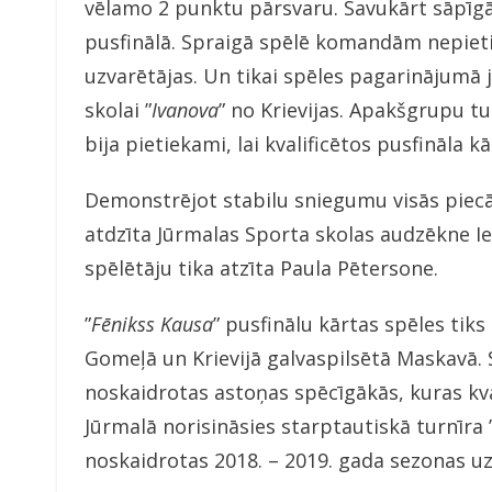
vēlamo 2 punktu pārsvaru. Savukārt sāpīgā
pusfinālā. Spraigā spēlē komandām nepieti
uzvarētājas. Un tikai spēles pagarinājumā 
skolai ”
Ivanova
” no Krievijas. Apakšgrupu tu
bija pietiekami, lai kvalificētos pusfināla kā
Demonstrējot stabilu sniegumu visās piecās
atdzīta Jūrmalas Sporta skolas audzēkne I
spēlētāju tika atzīta Paula Pētersone.
”
Fēnikss
Kausa
” pusfinālu kārtas spēles tiks
Gomeļā un Krievijā galvaspilsētā Maskavā.
noskaidrotas astoņas spēcīgākās, kuras kva
Jūrmalā norisināsies starptautiskā turnīra 
noskaidrotas 2018. – 2019. gada sezonas u