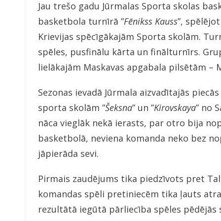
Jau trešo gadu Jūrmalas Sporta skolas baske
basketbola turnīrā ”
Fēnikss Kauss
”, spēlējo
Krievijas spēcīgākajām Sporta skolām. Turn
spēles, pusfinālu kārta un finālturnīrs. Gr
lielākajām Maskavas apgabala pilsētām – M
Sezonas ievadā Jūrmala aizvadītajās piecās s
sporta skolām ”
Šeksna
” un ”
Kirovskaya
” no 
nāca vieglāk nekā ierasts, par otro bija nop
basketbolā, neviena komanda neko bez nop
jāpierāda sevi.
Pirmais zaudējums tika piedzīvots pret Tall
komandas spēli pretiniecēm tika ļauts atrai
rezultātā iegūtā pārliecība spēles pēdējās