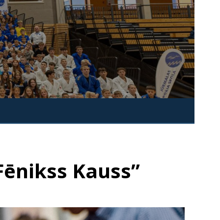
Fēnikss Kauss”