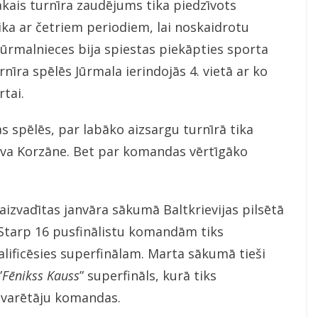
kais turnīra zaudējums tika piedzīvots
ka ar četriem periodiem, lai noskaidrotu
jūrmalnieces bija spiestas piekāpties sporta
rnīra spēlēs Jūrmala ierindojās 4. vietā ar ko
rtai.
 spēlēs, par labāko aizsargu turnīrā tika
eva Korzāne. Bet par komandas vērtīgāko
 aizvadītas janvāra sākumā Baltkrievijas pilsētā
 Starp 16 pusfinālistu komandām tiks
lificēsies superfinālam. Marta sākumā tieši
”
Fēnikss
Kauss
” superfināls, kurā tiks
zvarētāju komandas.