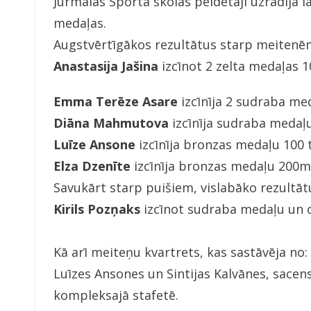
Jūrmalas Sporta skolas peldētāji uzrādīja 
medaļas.
Augstvērtīgākos rezultātus starp meitenēm
Anastasija Jašina
izcīnot 2 zelta medaļas 
Emma Terēze Asare
izcīnīja 2 sudraba med
Diāna Mahmutova
izcīnīja sudraba medaļ
Luīze Ansone
izcīnīja bronzas medaļu 100 t
Elza Dzenīte
izcīnīja bronzas medaļu 200m
Savukārt starp puišiem, vislabāko rezultā
Kirils Pozņaks
izcīnot sudraba medaļu un 
Kā arī meiteņu kvartrets, kas sastāvēja no
Luīzes Ansones un Sintijas Kalvānes, sac
kompleksajā stafetē.