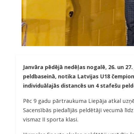
Janvāra pēdējā nedēļas nogalē, 26. un 27.
peldbaseinā, notika Latvijas U18 čempion
individuālajās distancēs un 4 stafešu pel
Pēc 9 gadu pārtraukuma Liepāja atkal uzņ
Sacensībās piedalījās peldētāji vecumā līd
vismaz II sporta klasi.