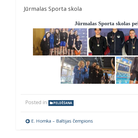
Jūrmalas Sporta skola
Jūrmalas Sporta skolas pe
Posted in
PELDĒŠANA
Ziņu
E. Homka – Baltijas čempions
izvēlne