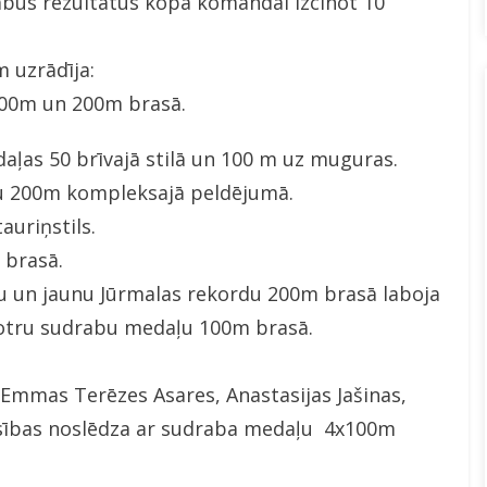
labus rezultātus kopā komandai izcīnot 10
 uzrādīja:
100m un 200m brasā.
aļas 50 brīvajā stilā un 100 m uz muguras.
u 200m kompleksajā peldējumā.
auriņstils.
 brasā.
tu un jaunu Jūrmalas rekordu 200m brasā laboja
otru sudrabu medaļu 100m brasā.
: Emmas Terēzes Asares, Anastasijas Jašinas,
ensības noslēdza ar sudraba medaļu 4x100m