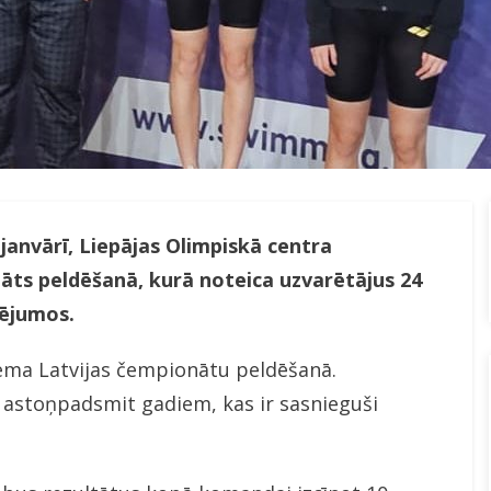
 janvārī, Liepājas Olimpiskā centra
āts peldēšanā, kurā noteica uzvarētājus 24
dējumos.
ēma Latvijas čempionātu peldēšanā.
z astoņpadsmit gadiem, kas ir sasnieguši