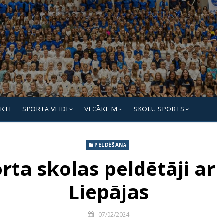
KTI
SPORTA VEIDI
VECĀKIEM
SKOLU SPORTS
PELDĒŠANA
rta skolas peldētāji 
Liepājas
07/02/2024