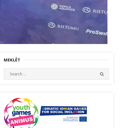
MEKLĒT
Search
SEARCH
for: