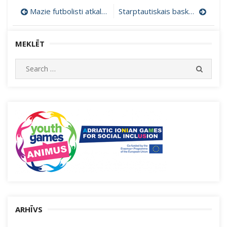
Ziņu
Mazie futbolisti atkal pirmie!
Starptautiskais basketbola turnīrs ”Fēnikss Kauss”
izvēlne
MEKLĒT
Search
SEARC
for:
ARHĪVS