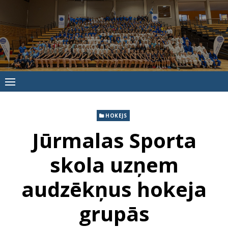
Skip
to
content
Jūrmalas
Sporta
skola
HOKEJS
Jūrmalas Sporta
skola uzņem
audzēkņus hokeja
grupās