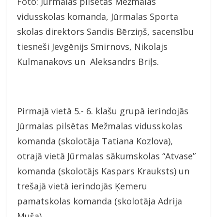
Foto: Jūrmalas pilsētas Mežmalas
vidusskolas komanda, Jūrmalas Sporta
skolas direktors Sandis Bērziņš, sacensību
tiesneši Jevgēnijs Smirnovs, Nikolajs
Kulmanakovs un Aleksandrs Briļs.
Pirmajā vietā 5.- 6. klašu grupā ierindojās
Jūrmalas pilsētas Mežmalas vidusskolas
komanda (skolotāja Tatiana Kozlova),
otrajā vietā Jūrmalas sākumskolas “Atvase”
komanda (skolotājs Kaspars Krauksts) un
trešajā vietā ierindojās Ķemeru
pamatskolas komanda (skolotāja Adrija
Muša).