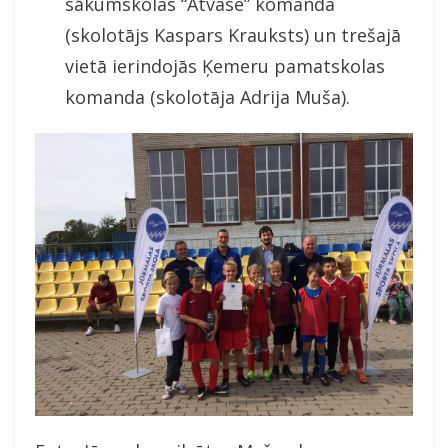
sākumskolas “Atvase” komanda
(skolotājs Kaspars Krauksts) un trešajā
vietā ierindojās Ķemeru pamatskolas
komanda (skolotāja Adrija Muša).