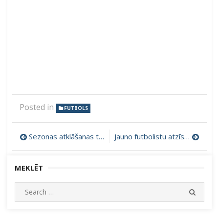
Posted in
FUTBOLS
Ziņu
Sezonas atklāšanas turnīrs Cēsīs
Jauno futbolistu atzīstamais cīņas spars.
izvēlne
MEKLĒT
Search
SEARC
for: