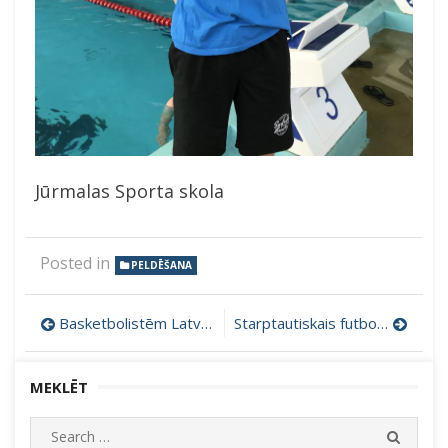
Jūrmalas Sporta skola
Posted in
PELDĒŠANA
Ziņu
Basketbolistēm Latvijas čempionāta noslēdzošie finālturnīri.
Starptautiskais futbola čempionāts Liepājā
izvēlne
MEKLĒT
Search
SEARC