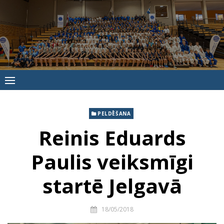
Skip
to
content
Jūrmalas
Sporta
skola
PELDĒŠANA
Reinis Eduards
Paulis veiksmīgi
startē Jelgavā
18/05/2018