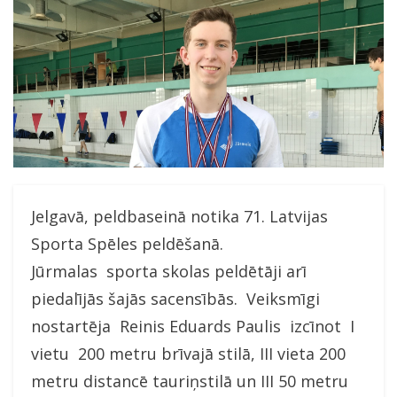
Jelgavā, peldbaseinā notika 71. Latvijas
Sporta Spēles peldēšanā.
Jūrmalas sporta skolas peldētāji arī
piedalījās šajās sacensībās. Veiksmīgi
nostartēja Reinis Eduards Paulis izcīnot I
vietu 200 metru brīvajā stilā, III vieta 200
metru distancē tauriņstilā un III 50 metru