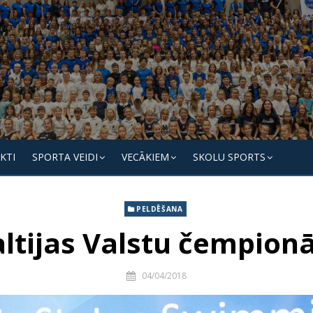
KTI
SPORTA VEIDI
VECĀKIEM
SKOLU SPORTS
PELDĒŠANA
ltijas Valstu čempion
04/04/2018