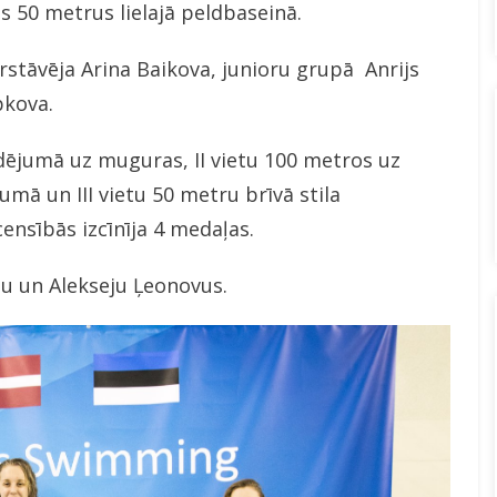
s 50 metrus lielajā peldbaseinā.
ārstāvēja Arina Baikova, junioru grupā Anrijs
pkova.
dējumā uz muguras, II vietu 100 metros uz
ā un III vietu 50 metru brīvā stila
ensībās izcīnīja 4 medaļas.
u un Alekseju Ļeonovus.