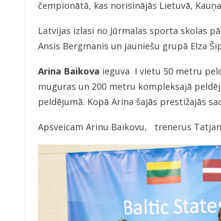
čempionātā, kas norisinājās Lietuvā, Kauņa
Latvijas izlasi no Jūrmalas sporta skolas p
Ansis Bergmanis un jauniešu grupā Elza Ši
Arina Baikova
ieguva I vietu 50 metru pel
muguras un 200 metru kompleksajā peldējum
peldējumā. Kopā Arina šajās prestižajās sac
Apsveicam Arinu Baikovu, trenerus Tatjan