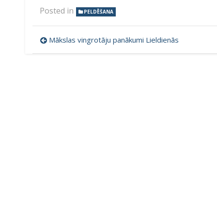
Posted in
PELDĒŠANA
Ziņu
Mākslas vingrotāju panākumi Lieldienās
izvēlne