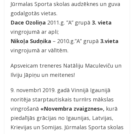
Jūrmalas Sporta skolas audzēknes un guva
godalgotās vietas.
Dace Ozoliņa
2011.g. ”A” grupā
3. vieta
vingrojumā ar apli;
Nikoļa Sudņika
– 2010.g.”A” grupā
3.vieta
vingrojumā ar vālītēm.
Apsveicam treneres Natāliju Maculeviču un
Ilviju Jāpiņu un meitenes!
9. novembrī 2019. gadā Vinnijā Igaunijā
noritēja starptautiskais turnīrs mākslas
vingrošanā
«Novembra zvaigznes»,
kurā
piedalījās grācijas no Igaunijas, Latvijas,
Krievijas un Somijas. Jūrmalas Sporta skolas