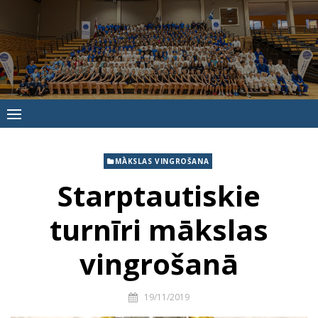
Skip
to
content
Jūrmalas
Sporta
skola
MĀKSLAS VINGROŠANA
Starptautiskie
turnīri mākslas
vingrošanā
19/11/2019