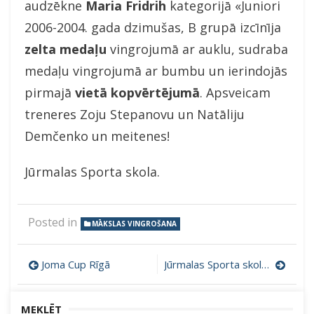
audzēkne
Maria Fridrih
kategorijā «Juniori
2006-2004. gada dzimušas, B grupā izcīnīja
zelta medaļu
vingrojumā ar auklu, sudraba
medaļu vingrojumā ar bumbu un ierindojās
pirmajā
vietā kopvērtējumā
. Apsveicam
treneres Zoju Stepanovu un Natāliju
Demčenko un meitenes!
Jūrmalas Sporta skola.
Posted in
MĀKSLAS VINGROŠANA
Ziņu
Joma Cup Rīgā
Jūrmalas Sporta skolas peldētāji izcīna 11 medaļas
izvēlne
MEKLĒT