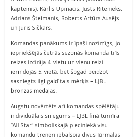
kapteinis), Kārlis Upmacis, Justs Ritenieks,
Adrians Šteimanis, Roberts Artūrs Ausējs
un Juris Sičkars.
Komandas panākums ir īpaši nozīmīgs, jo
iepriekšējās četrās sezonās komanda trīs
reizes izcīnīja 4. vietu un vienu reizi
ierindojās 5. vietā, bet šogad beidzot
sasniegts ilgi gaidītais mērķis – LJBL
bronzas medaļas.
Augstu novērtēts arī komandas spēlētāju
individuālais sniegums – LJBL finālturnīra
“All Star” simboliskajā pieciniekā visu
komandu treneri iebalsoja divus Jūrmalas