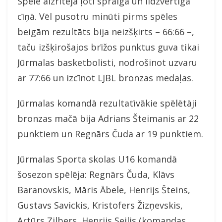
Spēle aizritēja ļoti spraigā un līdzvērtīgā
cīņā. Vēl pusotru minūti pirms spēles
beigām rezultāts bija neizšķirts – 66:66 –,
taču izšķirošajos brīžos punktus guva tikai
Jūrmalas basketbolisti, nodrošinot uzvaru
ar 77:66 un izcīnot LJBL bronzas medaļas.
Jūrmalas komandā rezultatīvākie spēlētāji
bronzas mačā bija Adrians Šteimanis ar 22
punktiem un Regnārs Čuda ar 19 punktiem.
Jūrmalas Sporta skolas U16 komandā
šosezon spēlēja: Regnārs Čuda, Klāvs
Baranovskis, Māris Ābele, Henrijs Šteins,
Gustavs Savickis, Kristofers Žizņevskis,
Artūrs Zilbers, Henrijs Seilis (komandas