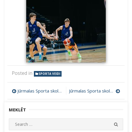
Posted in
SPORTA VEIDI
Ziņu
Jūrmalas Sporta skolas U16 meitenes izcīna LJBL bronzas medaļas
Jūrmalas Sporta skolas U17 meitenēm – LJBL sudraba medaļas
izvēlne
MEKLĒT
Search
SEARC
for: