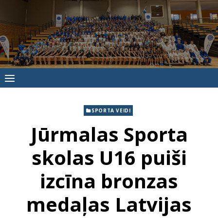
Skip
to
content
Jūrmalas
Sporta
skola
SPORTA VEIDI
Jūrmalas Sporta
skolas U16 puiši
izcīna bronzas
medaļas Latvijas