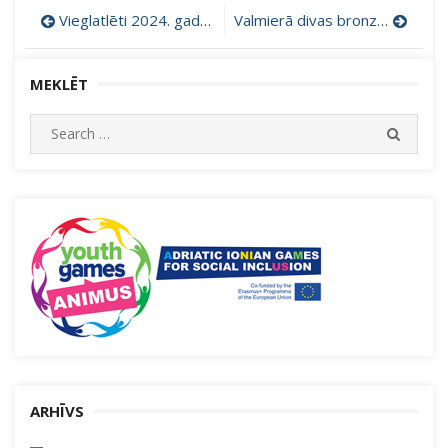
Ziņu
Vieglatlēti 2024. gadu iesāk ar labiem rezultātiem
Valmierā divas bronzas vieglatlētikā
izvēlne
MEKLĒT
Search
SEARC
for:
ARHĪVS