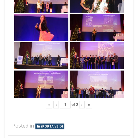
«
‹
of
2
›
»
Posted in
SPORTA VEIDI