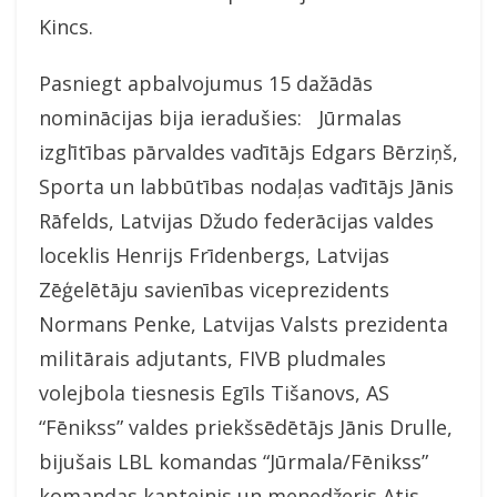
Kincs.
Pasniegt apbalvojumus 15 dažādās
nominācijas bija ieradušies: Jūrmalas
izglītības pārvaldes vadītājs Edgars Bērziņš,
Sporta un labbūtības nodaļas vadītājs Jānis
Rāfelds, Latvijas Džudo federācijas valdes
loceklis Henrijs Frīdenbergs, Latvijas
Zēģelētāju savienības viceprezidents
Normans Penke, Latvijas Valsts prezidenta
militārais adjutants, FIVB pludmales
volejbola tiesnesis Egīls Tišanovs, AS
“Fēnikss” valdes priekšsēdētājs Jānis Drulle,
bijušais LBL komandas “Jūrmala/Fēnikss”
komandas kapteinis un menedžeris Atis