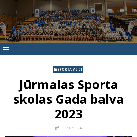
Skip
to
content
Jūrmalas
Sporta
skola
SPORTA VEIDI
Jūrmalas Sporta
skolas Gada balva
2023
16/01/2024