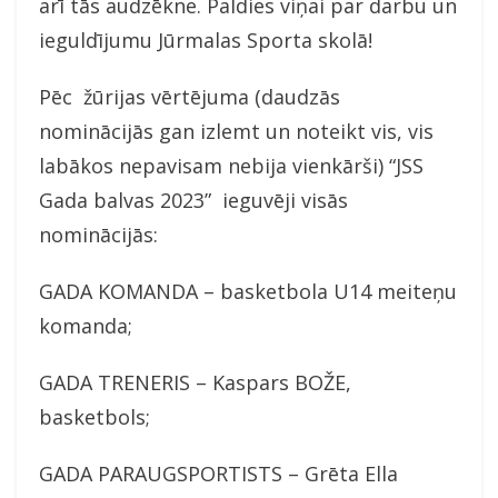
arī tās audzēkne. Paldies viņai par darbu un
ieguldījumu Jūrmalas Sporta skolā!
Pēc žūrijas vērtējuma (daudzās
nominācijās gan izlemt un noteikt vis, vis
labākos nepavisam nebija vienkārši) “JSS
Gada balvas 2023” ieguvēji visās
nominācijās:
GADA KOMANDA – basketbola U14 meiteņu
komanda;
GADA TRENERIS – Kaspars BOŽE,
basketbols;
GADA PARAUGSPORTISTS – Grēta Ella