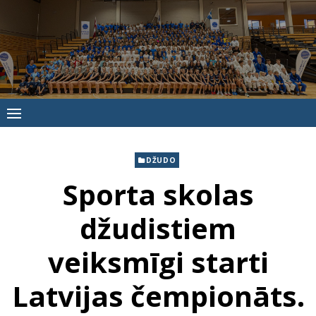
Skip
to
content
Jūrmalas
Sporta
skola
DŽUDO
Sporta skolas
džudistiem
veiksmīgi starti
Latvijas čempionāts.