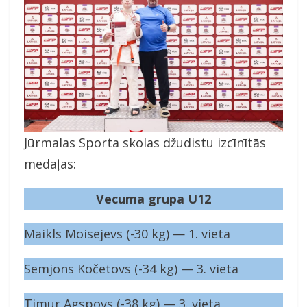
Jūrmalas Sporta skolas džudistu izcīnītās
medaļas:
Vecuma grupa U12
Maikls Moisejevs (-30 kg) — 1. vieta
Semjons Kočetovs (-34 kg) — 3. vieta
Timur Agspovs (-38 kg) — 3. vieta