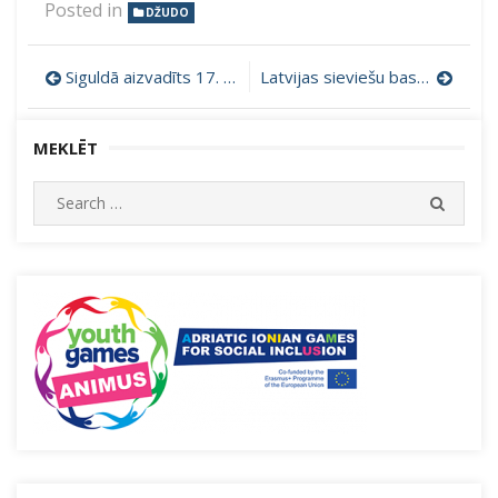
Posted in
DŽUDO
Ziņu
Siguldā aizvadīts 17. starptautiskais džudo turnīrs “Sigulda 2026”
Latvijas sieviešu basketbola līgas -2. divīzija: kauss pirmo reizi dodas uz Jūrmalu
izvēlne
MEKLĒT
Search
SEARC
for: