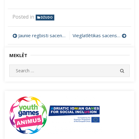
Posted in
DŽUDO
Ziņu
Jaunie regbisti sacenšas Baldonē – Jūrmalas komanda izcīna 5. vietu
Vieglatlētikas sacensības Tukumā
izvēlne
MEKLĒT
Search
SEARC
for: