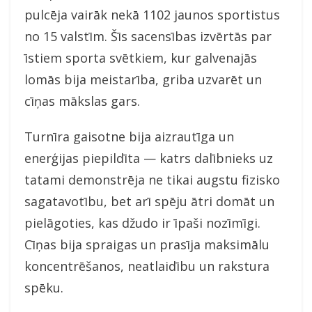
pulcēja vairāk nekā 1102 jaunos sportistus
no 15 valstīm. Šīs sacensības izvērtās par
īstiem sporta svētkiem, kur galvenajās
lomās bija meistarība, griba uzvarēt un
cīņas mākslas gars.
Turnīra gaisotne bija aizrautīga un
enerģijas piepildīta — katrs dalībnieks uz
tatami demonstrēja ne tikai augstu fizisko
sagatavotību, bet arī spēju ātri domāt un
pielāgoties, kas džudo ir īpaši nozīmīgi.
Cīņas bija spraigas un prasīja maksimālu
koncentrēšanos, neatlaidību un rakstura
spēku.