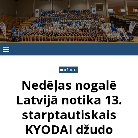
Skip
to
content
Jūrmalas
Sporta
skola
DŽUDO
Nedēļas nogalē
Latvijā notika 13.
starptautiskais
KYODAI džudo