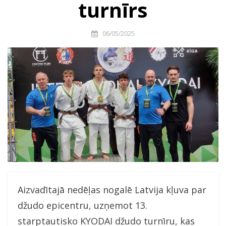
turnīrs
06/05/2025
Aizvadītajā nedēļas nogalē Latvija kļuva par
džudo epicentru, uzņemot 13.
starptautisko KYODAI džudo turnīru, kas