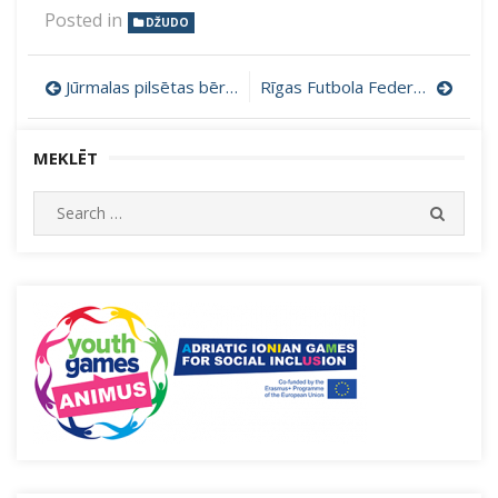
Posted in
DŽUDO
Ziņu
Jūrmalas pilsētas bērnu un jauniešu atklātais čempionāts daudzcīņā
Rīgas Futbola Federācijas laureātu apbalvošana
izvēlne
MEKLĒT
Search
SEARC
for: