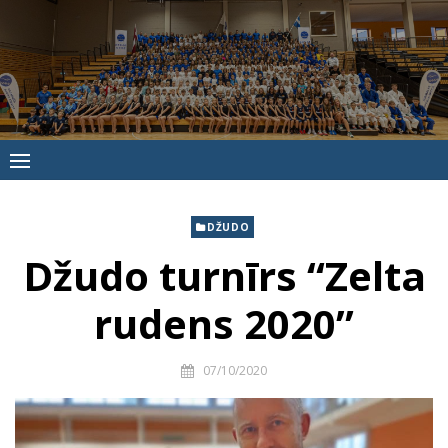
Skip
to
content
Jūrmalas
Sporta
skola
DŽUDO
Džudo turnīrs “Zelta
rudens 2020”
07/10/2020