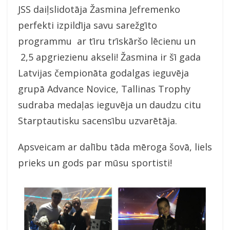
JSS daiļslidotāja Žasmina Jefremenko
perfekti izpildīja savu sarežgīto
programmu ar tīru trīskāršo lēcienu un
2,5 apgriezienu akseli! Žasmina ir šī gada
Latvijas čempionāta godalgas ieguvēja
grupā Advance Novice, Tallinas Trophy
sudraba medaļas ieguvēja un daudzu citu
Starptautisku sacensību uzvarētāja.
Apsveicam ar dalību tāda mēroga šovā, liels
prieks un gods par mūsu sportisti!