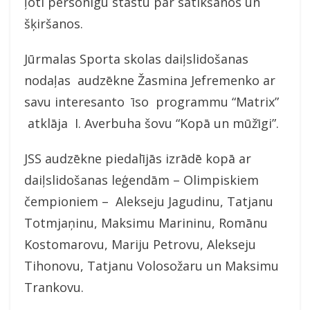
ļoti personīgu stāstu par satikšanos un
šķiršanos.
Jūrmalas Sporta skolas daiļslidošanas
nodaļas audzēkne Žasmina Jefremenko ar
savu interesanto īso programmu “Matrix”
atklāja I. Averbuha šovu “Kopā un mūžīgi”.
JSS audzēkne piedalījās izrādē kopā ar
daiļslidošanas leģendām – Olimpiskiem
čempioniem – Alekseju Jagudinu, Tatjanu
Totmjaņinu, Maksimu Marininu, Romānu
Kostomarovu, Mariju Petrovu, Alekseju
Tihonovu, Tatjanu Volosožaru un Maksimu
Trankovu.