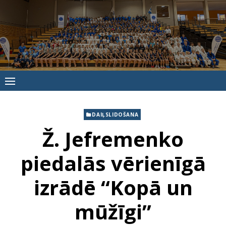
Skip
to
content
Jūrmalas
Sporta
skola
DAIĻSLIDOŠANA
Ž. Jefremenko
piedalās vērienīgā
izrādē “Kopā un
mūžīgi”