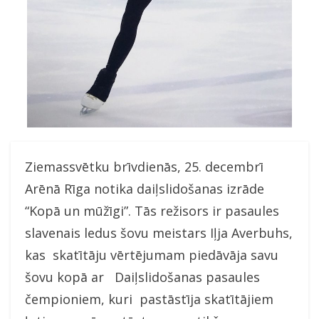
Ziemassvētku brīvdienās, 25. decembrī
Arēnā Rīga notika daiļslidošanas izrāde
“Kopā un mūžīgi”. Tās režisors ir pasaules
slavenais ledus šovu meistars Iļja Averbuhs,
kas skatītāju vērtējumam piedāvāja savu
šovu kopā ar Daiļslidošanas pasaules
čempioniem, kuri pastāstīja skatītājiem