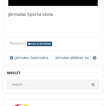
Jūrmalas Sporta skola
Posted in
DAIĻSLIDOŠANA
Ziņu
„Jūrmalas Gada balvas sportā 2018” Ieguvēji no Jūrmalas Sporta skolas
Jūrmalas atklātais turnīrs hokejā U13
izvēlne
MEKLĒT
Search
SEARC
for: