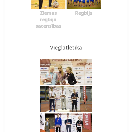
Ziemas
Regbijs
regbija
sacensības
Vieglatlētika