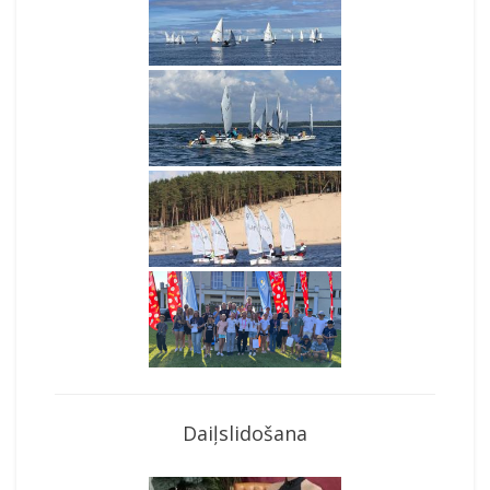
Daiļslidošana