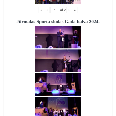
«
‹
of
2
›
»
Jūrmalas Sporta skolas Gada balva 2024.