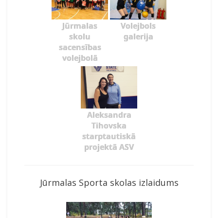
Jūrmalas
Volejbols
skolu
galerija
sacensības
volejbolā
Aleksandra
Tihovska
starptautiskā
projektā ASV
Jūrmalas Sporta skolas izlaidums