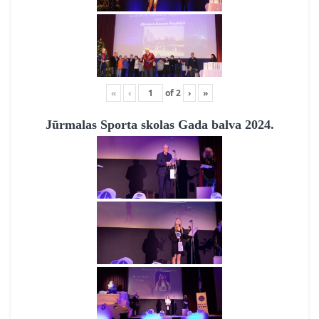
«
‹
of
2
›
»
Jūrmalas Sporta skolas Gada balva 2024.