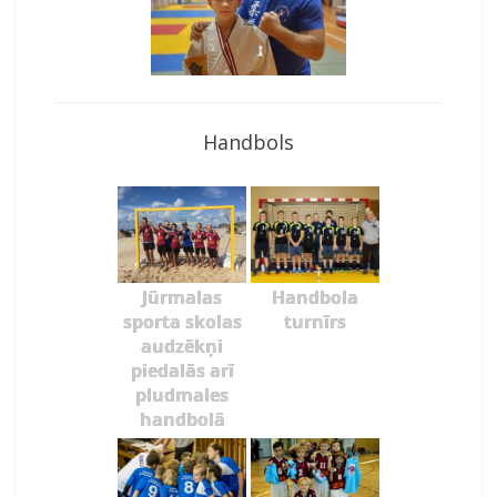
Handbols
Jūrmalas
Handbola
sporta skolas
turnīrs
audzēkņi
piedalās arī
pludmales
handbolā