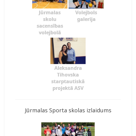
Jūrmalas
Volejbols
skolu
galerija
sacensības
volejbolā
Aleksandra
Tihovska
starptautiskā
projektā ASV
Jūrmalas Sporta skolas izlaidums