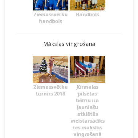
Ziemassvētku
Handbols
handbols
Mākslas vingrošana
Ziemassvētku
Jūrmalas
turnīrs 2018
pilsētas
bērnu un
jauniešu
atklātās
meistarsacīks
tes mākslas
vingrošanā