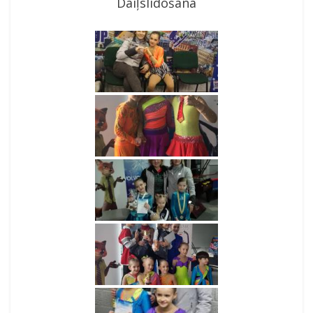
Daiļslidošana