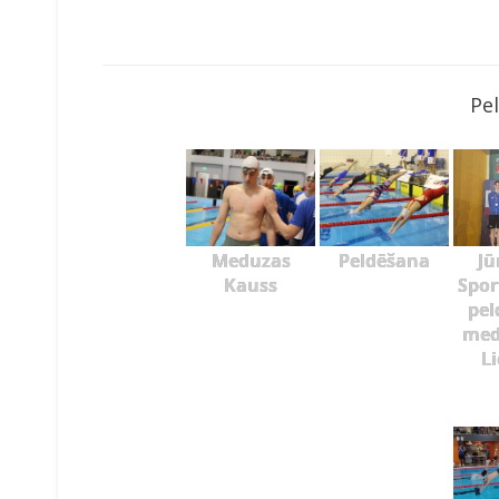
Pe
Meduzas
Peldēšana
Jū
Kauss
Spor
pel
med
L