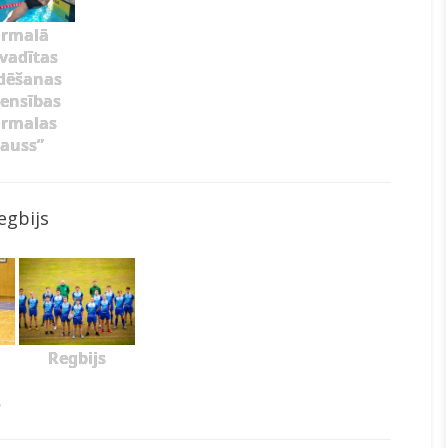
ūrmalā
zvadītas
dēšanas
ensības
ūrmalas
auss”
egbijs
Regbijs
s