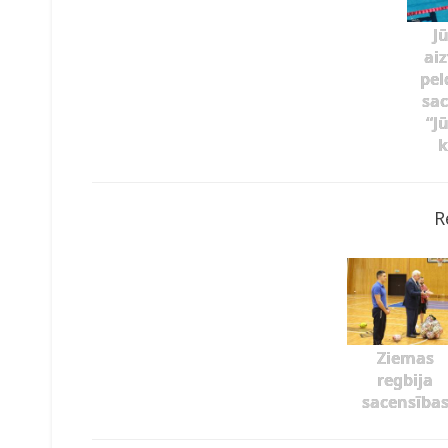
J
ai
pel
sac
“J
k
R
Ziemas
regbija
sacensība