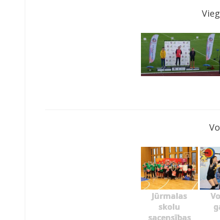
Vieg
Vo
Jūrmalas
Vo
skolu
g
sacensības