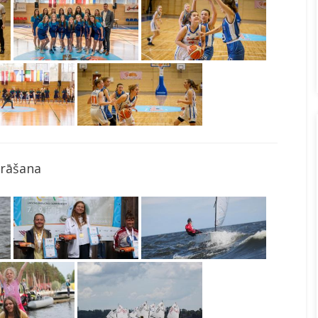
rāšana