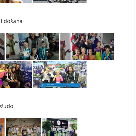
slidošana
Džudo