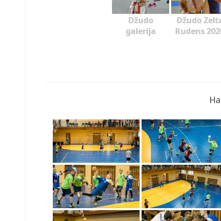
Džudo
Džudo Zelt
galerija
Rudens 202
Ha