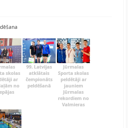
ldēšana
rmalas
99. Latvijas
Jūrmalas
ta skolas
atklātais
Sporta skolas
dētāji ar
čempionāts
peldētāji ar
aļām no
peldēšanā
jauniem
iepājas
Jūrmalas
rekordiem no
Valmieras