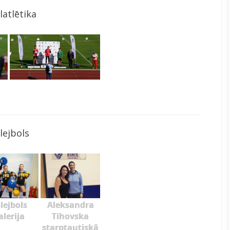
latlētika
lejbols
lejbols
Aleksandra
alerija
Tihovska
starptautiskā