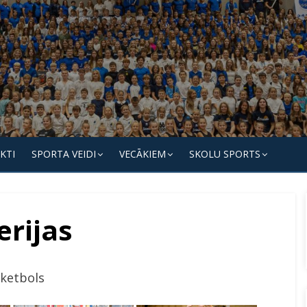
KTI
SPORTA VEIDI
VECĀKIEM
SKOLU SPORTS
erijas
ketbols