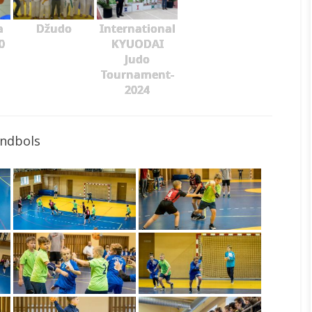
a
Džudo
International
0
KYUODAI
Judo
Tournament-
2024
ndbols