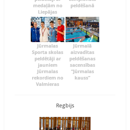
medaļām no
peldēšanā
Liepājas
Jūrmalas
Jūrmalā
Sporta skolas
aizvadītas
peldētāji ar
peldēšanas
jauniem
sacensības
Jūrmalas
“Jūrmalas
rekordiem no
kauss”
Valmieras
Regbijs