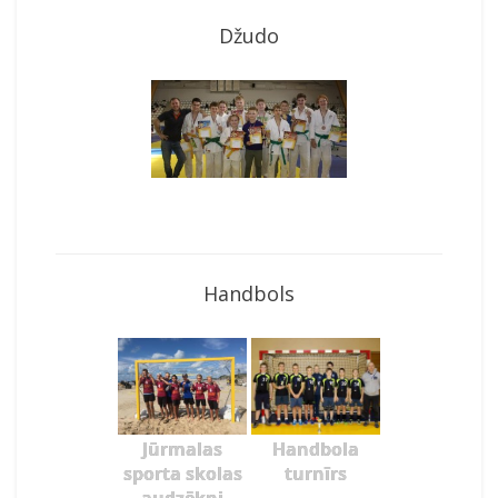
Džudo
Handbols
Jūrmalas
Handbola
sporta skolas
turnīrs