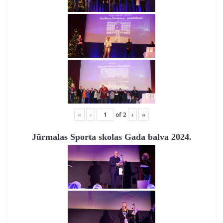
«
‹
of
2
›
»
Jūrmalas Sporta skolas Gada balva 2024.