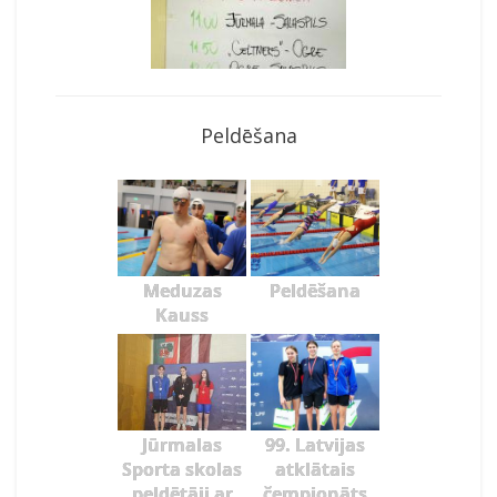
Peldēšana
Meduzas
Peldēšana
Kauss
Jūrmalas
99. Latvijas
Sporta skolas
atklātais
peldētāji ar
čempionāts