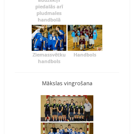
audzēkņi
piedalās arī
pludmales
handbolā
Ziemassvētku
Handbols
handbols
Mākslas vingrošana