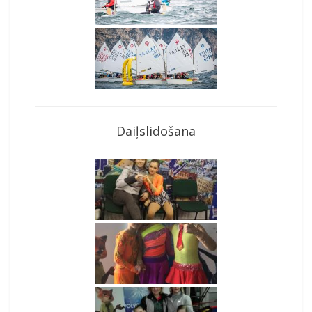
Daiļslidošana