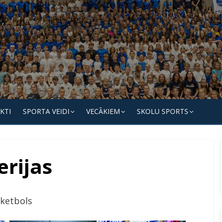
KTI
SPORTA VEIDI
VECĀKIEM
SKOLU SPORTS
erijas
ketbols