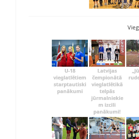
Vieg
U-18
Latvijas
„J
vieglatlētiem
čempionātā
rud
starptautiski
vieglatlētikā
panākumi
telpās
jūrmalniekie
m izcili
panākumi!