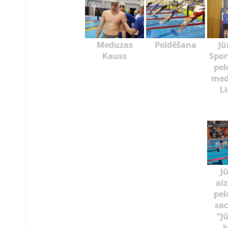
Meduzas
Peldēšana
Jū
Kauss
Spor
pel
med
L
J
ai
pel
sac
“J
k