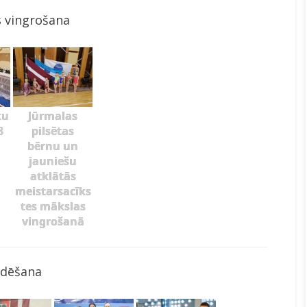
 vingrošana
ku
Jūrmalas
8
pilsētas
bērnu un
jauniešu
atklātās
meistarsacīks
tes mākslas
vingrošanā
ldēšana