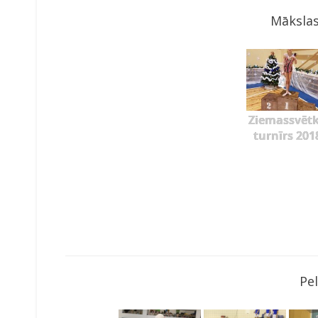
Mākslas
Ziemassvēt
turnīrs 201
Pe