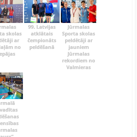
rmalas
99. Latvijas
Jūrmalas
ta skolas
atklātais
Sporta skolas
dētāji ar
čempionāts
peldētāji ar
aļām no
peldēšanā
jauniem
iepājas
Jūrmalas
rekordiem no
Valmieras
ūrmalā
zvadītas
dēšanas
ensības
ūrmalas
auss”