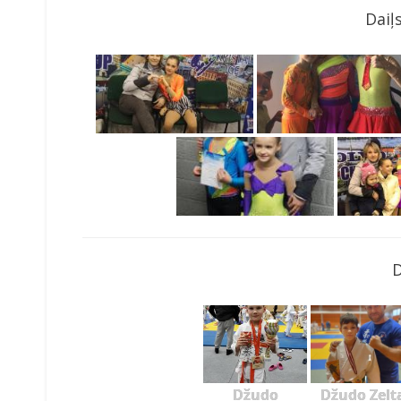
Daiļ
Džudo
Džudo Zelt