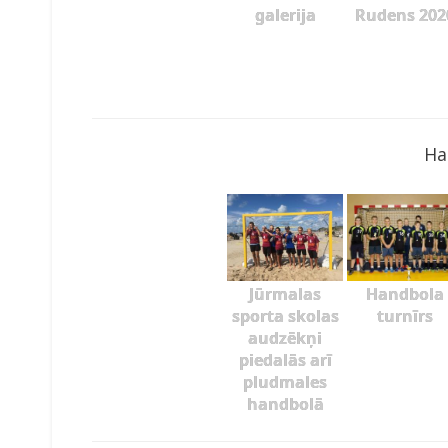
galerija
Rudens 202
Ha
Jūrmalas
Handbola
sporta skolas
turnīrs
audzēkņi
piedalās arī
pludmales
handbolā