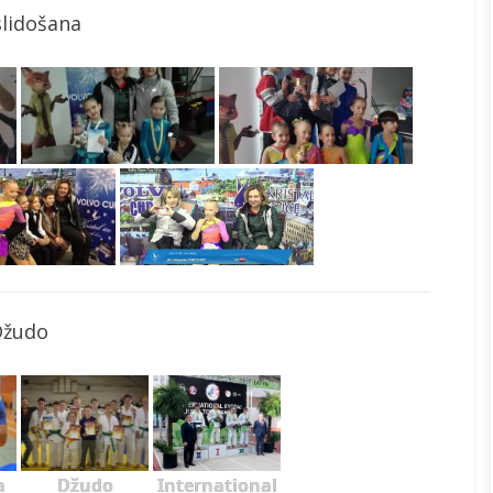
slidošana
Džudo
a
Džudo
International