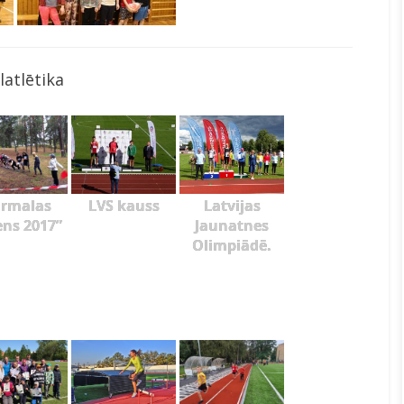
latlētika
ūrmalas
LVS kauss
Latvijas
ens 2017”
Jaunatnes
Olimpiādē.