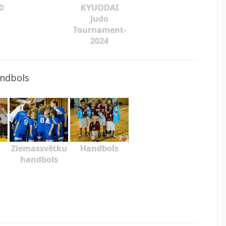
0
KYUODAI
Judo
Tournament-
2024
ndbols
Ziemassvētku
Handbols
handbols