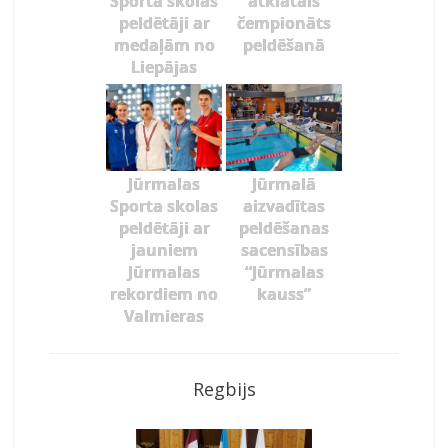
Sporta skolas
atklātais
peldētāji ar
čempionāts
medaļām no
peldēšanā
Liepājas
Jūrmalas
Jūrmalā
Sporta skolas
aizvadītas
peldētāji ar
peldēšanas
jauniem
sacensības
Jūrmalas
“Jūrmalas
rekordiem no
kauss”
Valmieras
Regbijs