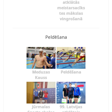
atklātās
meistarsacīks
tes mākslas
vingrošanā
Peldēšana
Meduzas
Peldēšana
Kauss
Jūrmalas
99. Latvijas