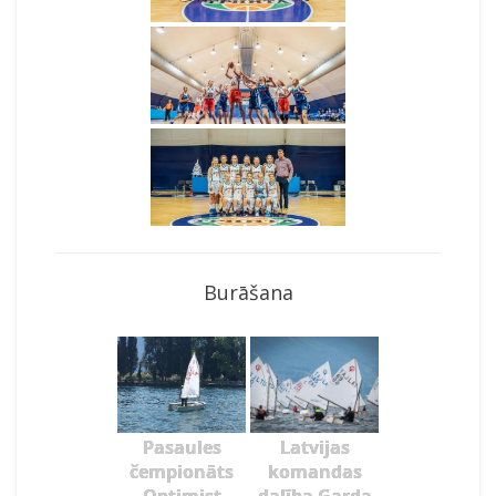
Burāšana
Pasaules
Latvijas
čempionāts
komandas