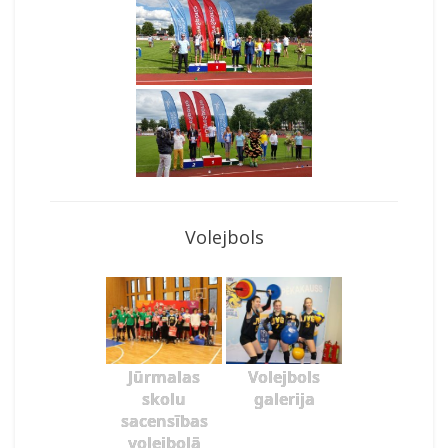
Volejbols
Jūrmalas
Volejbols
skolu
galerija
sacensības
volejbolā