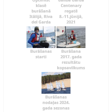
Optimist
dalība Garda
klasē
Centenary
burāšanā
regatē
Itālijā, Riva
8.-11.jūnijā,
del Garda
2021
Burāšanas
Burāšana
starti
2017. gada
rezultātu
kopsavilkums
Burāšanas
nodaļas 2024.
gada sezonas