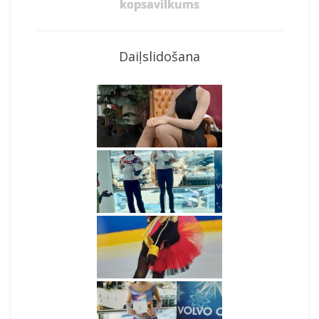
kopsavilkums
Daiļslidošana