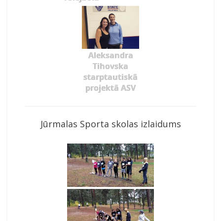
Aleksandra
Tihovska
starptautiskā
projektā ASV
Jūrmalas Sporta skolas izlaidums