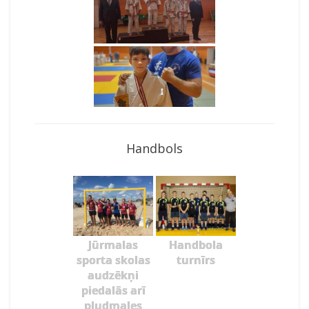
Handbols
Jūrmalas
Handbola
sporta skolas
turnīrs
audzēkņi
piedalās arī
pludmales