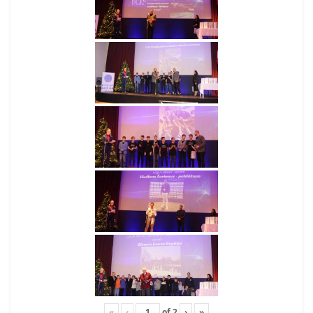
«
‹
of
2
›
»