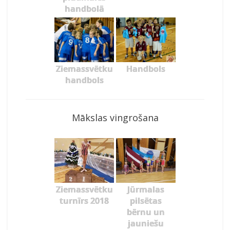
handbolā
Ziemassvētku
Handbols
handbols
Mākslas vingrošana
Ziemassvētku
Jūrmalas
turnīrs 2018
pilsētas
bērnu un
jauniešu