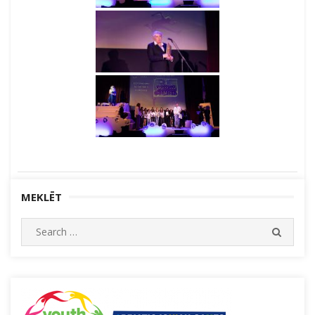
MEKLĒT
Search
SEARC
for: