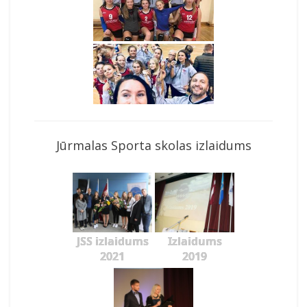
Jūrmalas Sporta skolas izlaidums
JSS izlaidums
Izlaidums
2021
2019