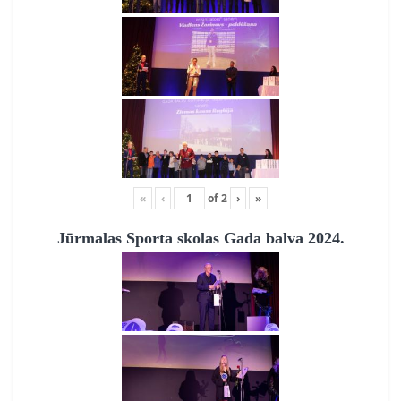
«
‹
of
2
›
»
Jūrmalas Sporta skolas Gada balva 2024.