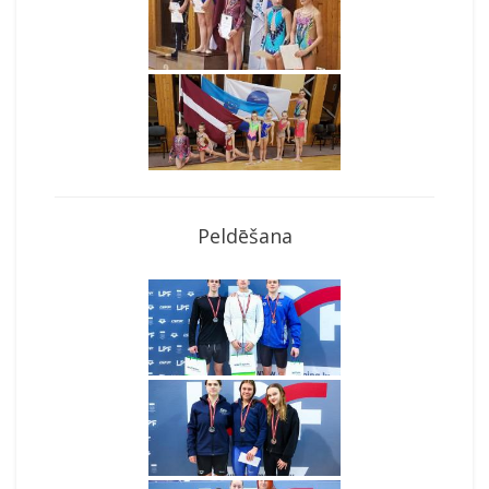
Peldēšana