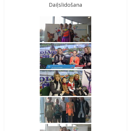
Daiļslidošana