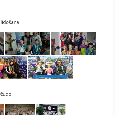
slidošana
Džudo