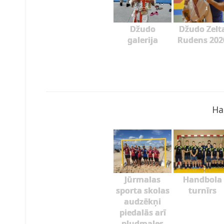
Džudo
Džudo Zelt
galerija
Rudens 202
Ha
Jūrmalas
Handbola
sporta skolas
turnīrs
audzēkņi
piedalās arī
pludmales