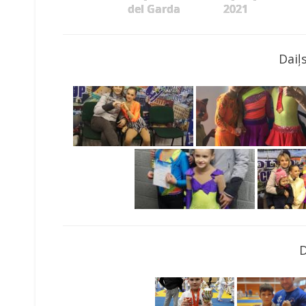
del Garda
2021
Daiļ