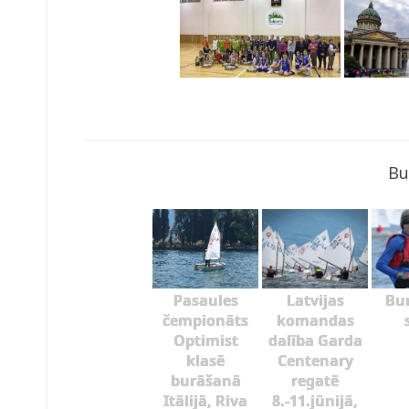
Bu
Pasaules
Latvijas
Bu
čempionāts
komandas
Optimist
dalība Garda
klasē
Centenary
burāšanā
regatē
Itālijā, Riva
8.-11.jūnijā,