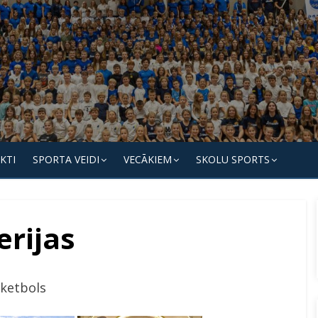
KTI
SPORTA VEIDI
VECĀKIEM
SKOLU SPORTS
erijas
ketbols