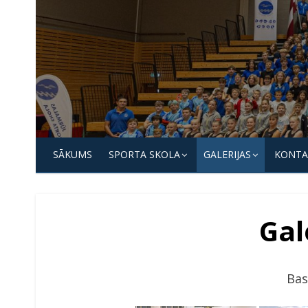
Skip
to
content
Jūrmalas
Sporta
SĀKUMS
SPORTA SKOLA
GALERIJAS
KONTA
skola
Gal
Bas