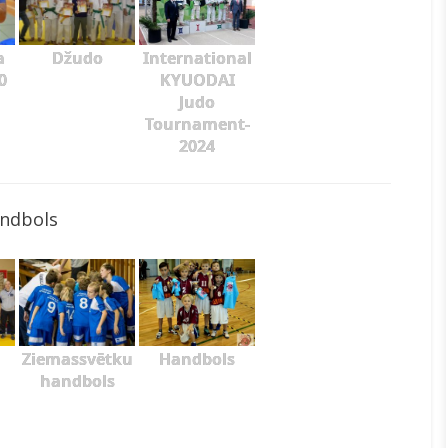
a
Džudo
International
0
KYUODAI
Judo
Tournament-
2024
ndbols
Ziemassvētku
Handbols
handbols