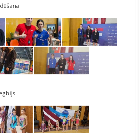
ldēšana
egbijs