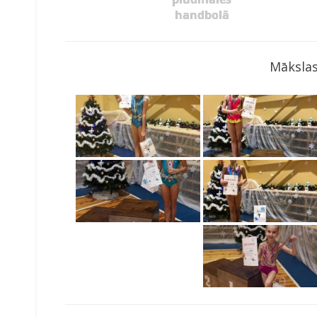
handbolā
Mākslas