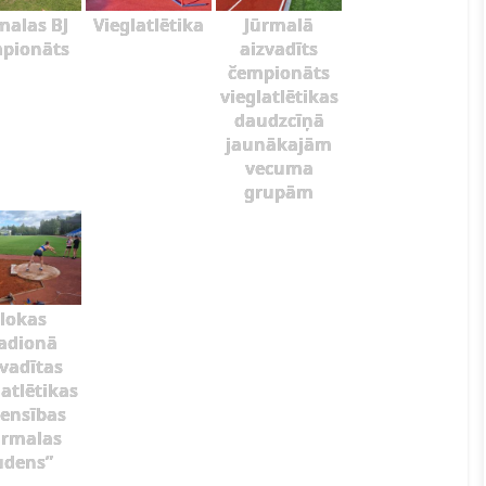
malas BJ
Vieglatlētika
Jūrmalā
pionāts
aizvadīts
čempionāts
vieglatlētikas
daudzcīņā
jaunākajām
vecuma
grupām
lokas
adionā
zvadītas
latlētikas
ensības
ūrmalas
udens”