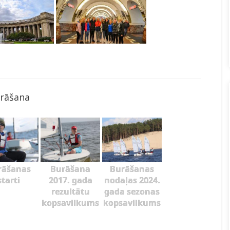
rāšana
rāšanas
Burāšana
Burāšanas
starti
2017. gada
nodaļas 2024.
rezultātu
gada sezonas
kopsavilkums
kopsavilkums