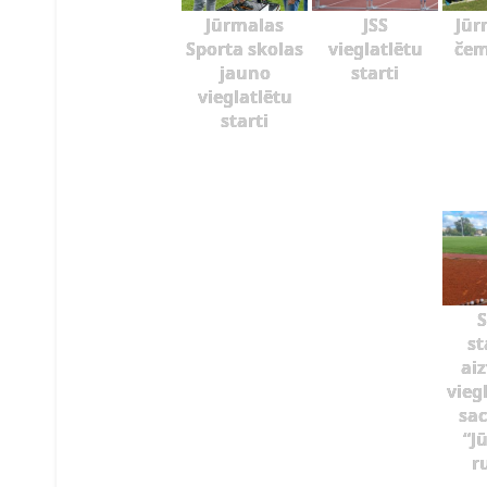
Jūrmalas
JSS
Jūr
Sporta skolas
vieglatlētu
čem
jauno
starti
vieglatlētu
starti
S
st
ai
vieg
sac
“J
r