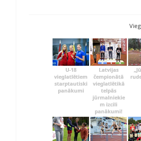
Vieg
U-18
Latvijas
„J
vieglatlētiem
čempionātā
rud
starptautiski
vieglatlētikā
panākumi
telpās
jūrmalniekie
m izcili
panākumi!