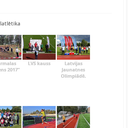
latlētika
ūrmalas
LVS kauss
Latvijas
ens 2017”
Jaunatnes
Olimpiādē.