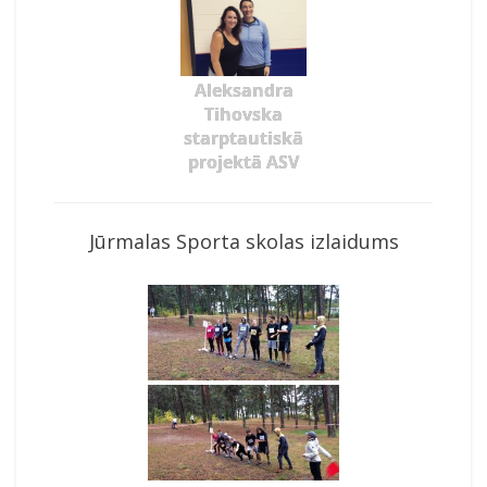
Aleksandra
Tihovska
starptautiskā
projektā ASV
Jūrmalas Sporta skolas izlaidums