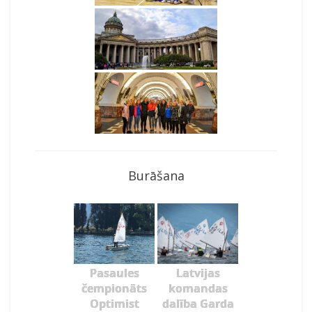
Burāšana
Pasaules
Latvijas
čempionāts
komandas
Optimist
dalība Garda