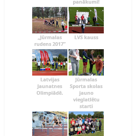
panākumi!
„Jūrmalas
LVS kauss
rudens 2017”
Latvijas
Jūrmalas
Jaunatnes
Sporta skolas
Olimpiādē.
jauno
vieglatlētu
starti