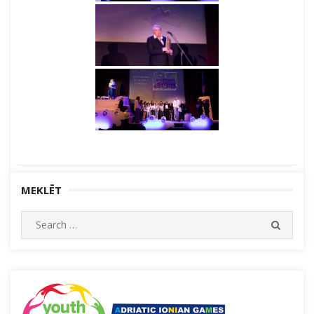
MEKLĒT
Search
SEARC
for: