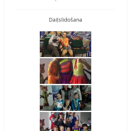
Daiļslidošana