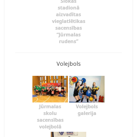
Slokas
stadionā
aizvadītas
vieglatlētikas
sacensības
“Jūrmalas
rudens”
Volejbols
Jūrmalas
Volejbols
skolu
galerija
sacensības
volejbolā