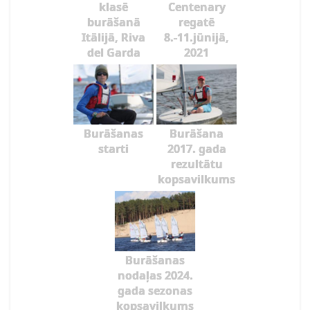
klasē
Centenary
burāšanā
regatē
Itālijā, Riva
8.-11.jūnijā,
del Garda
2021
Burāšanas
Burāšana
starti
2017. gada
rezultātu
kopsavilkums
Burāšanas
nodaļas 2024.
gada sezonas
kopsavilkums