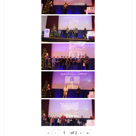
«
‹
of
2
›
»