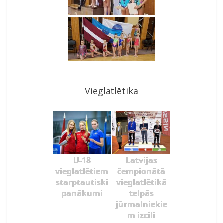
Vieglatlētika
U-18
Latvijas
vieglatlētiem
čempionātā
starptautiski
vieglatlētikā
panākumi
telpās
jūrmalniekie
m izcili