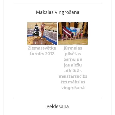
Mākslas vingrošana
Ziemassvētku
Jūrmalas
turnīrs 2018
pilsētas
bērnu un
jauniešu
atklātās
meistarsacīks
tes mākslas
vingrošanā
Peldēšana