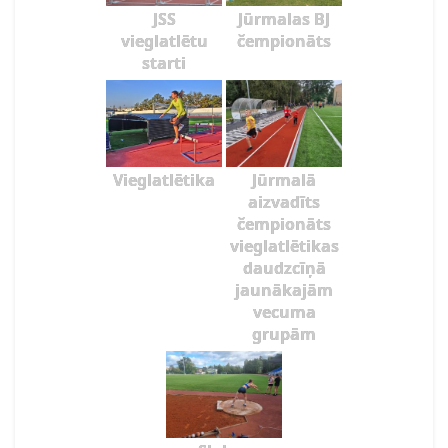
JSS
Jūrmalas BJ
vieglatlētu
čempionāts
starti
Vieglatlētika
Jūrmalā
aizvadīts
čempionāts
vieglatlētikas
daudzcīņā
jaunākajām
vecuma
grupām