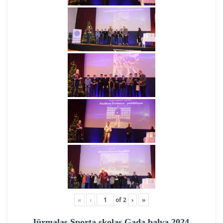
«
‹
of
2
›
»
Jūrmalas Sporta skolas Gada balva 2024.