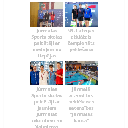
Jūrmalas
99. Latvijas
Sporta skolas
atklātais
peldētāji ar
čempionāts
medaļām no
peldēšanā
Liepājas
Jūrmalas
Jūrmalā
Sporta skolas
aizvadītas
peldētāji ar
peldēšanas
jauniem
sacensības
Jūrmalas
“Jūrmalas
rekordiem no
kauss”
Valmieras