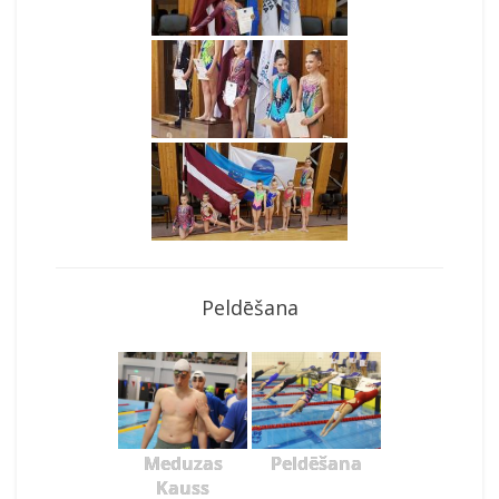
Peldēšana
Meduzas
Peldēšana
Kauss