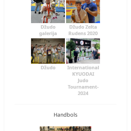
Džudo
Džudo Zelta
galerija
Rudens 2020
Džudo
International
KYUODAI
Judo
Tournament-
2024
Handbols