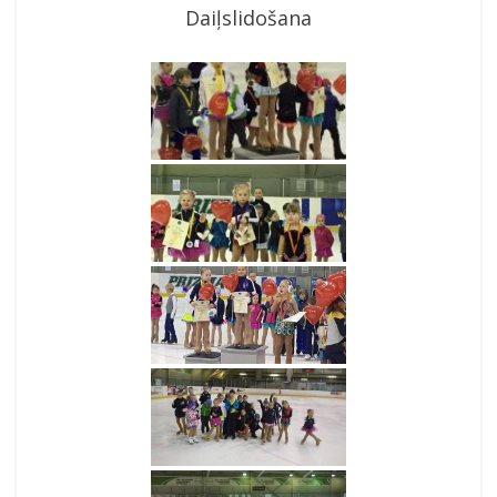
Daiļslidošana