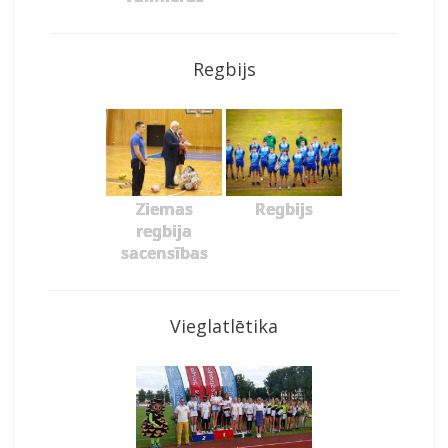
Regbijs
Ziemas
Regbijs
regbija
sacensības
Vieglatlētika