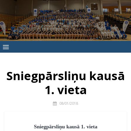
Skip
to
content
Jūrmalas
Sporta
skola
Sniegpārsliņu kausā
1. vieta
08/01/2018
Sniegpārsliņu kausā 1. vieta