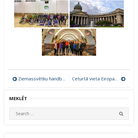
Ziņu
Ziemassvētku handbols
Ceturtā vieta Eiropas līgā
izvēlne
MEKLĒT
Search
SEARC
for: