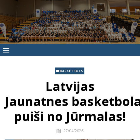
Skip
to
content
Jūrmalas
Sporta
skola
BASKETBOLS
Latvijas
Jaunatnes basketbola 
puiši no Jūrmalas!
27/04/2026