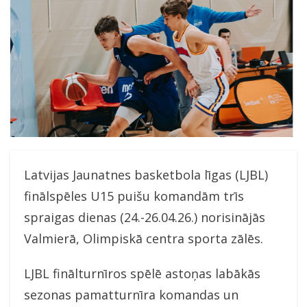
Latvijas Jaunatnes basketbola līgas (LJBL)
finālspēles U15 puišu komandām trīs
spraigas dienas (24.-26.04.26.) norisinājās
Valmierā, Olimpiskā centra sporta zālēs.
LJBL finālturnīros spēlē astoņas labākās
sezonas pamatturnīra komandas un