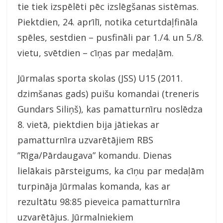
tie tiek izspēlēti pēc izslēgšanas sistēmas.
Piektdien, 24. aprīlī, notika ceturtdaļfināla
spēles, sestdien – pusfināli par 1./4. un 5./8.
vietu, svētdien – cīņas par medaļām.
Jūrmalas sporta skolas (JSS) U15 (2011.
dzimšanas gads) puišu komandai (treneris
Gundars Siliņš), kas pamatturnīru noslēdza
8. vietā, piektdien bija jātiekas ar
pamatturnīra uzvarētājiem RBS
”Rīga/Pārdaugava” komandu. Dienas
lielākais pārsteigums, ka cīņu par medaļām
turpināja Jūrmalas komanda, kas ar
rezultātu 98:85 pieveica pamatturnīra
uzvarētājus. Jūrmalniekiem