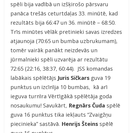
spēli bija vadībā un izšķirošo pārsvaru
panāca trešās ceturtdaļas 33. minūtē, kad
rezultāts bija 66:47 un 36. minūtē – 68:50.
Trīs minūtes vēlāk pretinieki savas izredzes
atjaunoja (70:65 un bumba uzbrukumam),
tomēr vairāk panākt neizdevās un
jūrmalnieki spēli uzvarēja ar rezultātu
72:65 (22:16, 38:37, 60:44). JSS komandas
labākais spēlētājs
Juris Sičkars
guva 19
punktus un izcīnīja 10 bumbas, kā arī
ieguva turnīra Vērtīgākā spēlētāja goda
nosaukumu! Savukārt,
Regnārs Čuda
spēlē
guva 16 punktus tika iekļauts “Zvaigžņu
piecinieka” sastāvā.
Henrijs Šteins
spēlē