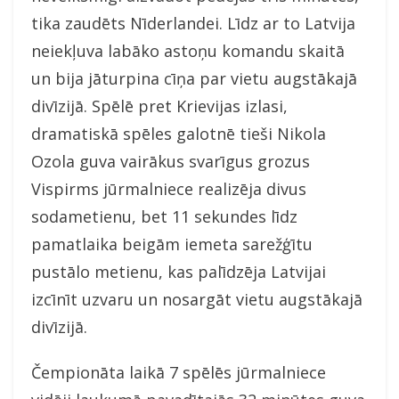
tika zaudēts Nīderlandei. Līdz ar to Latvija
neiekļuva labāko astoņu komandu skaitā
un bija jāturpina cīņa par vietu augstākajā
divīzijā. Spēlē pret Krievijas izlasi,
dramatiskā spēles galotnē tieši Nikola
Ozola guva vairākus svarīgus grozus
Vispirms jūrmalniece realizēja divus
sodametienu, bet 11 sekundes līdz
pamatlaika beigām iemeta sarežģītu
pustālo metienu, kas palīdzēja Latvijai
izcīnīt uzvaru un nosargāt vietu augstākajā
divīzijā.
Čempionāta laikā 7 spēlēs jūrmalniece