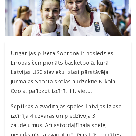
Ungārijas pilsētā Sopronā ir noslēdzies
Eiropas čempionāts basketbolā, kurā
Latvijas U20 sieviešu izlasi pārstāvēja
Jūrmalas Sporta skolas audzēkne Nikola
Ozola, palīdzot izcīnīt 11. vietu.
Septiņās aizvadītajās spēlēs Latvijas izlase
izcīnīja 4 uzvaras un piedzīvoja 3
zaudējumus. Arī astotdaļfināla spēlē,
neveiksmīgi aizvadot pēdējas trīs minūtes,