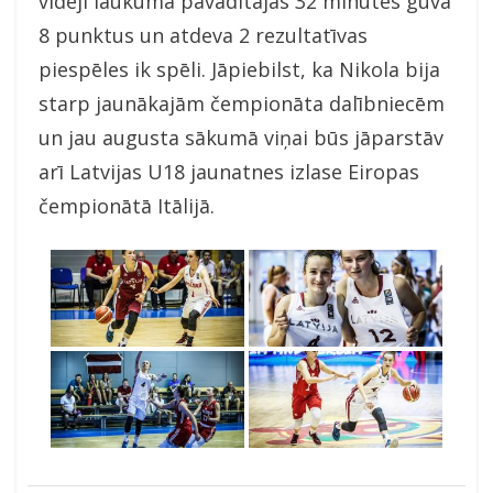
vidēji laukumā pavadītajās 32 minūtes guva
8 punktus un atdeva 2 rezultatīvas
piespēles ik spēli. Jāpiebilst, ka Nikola bija
starp jaunākajām čempionāta dalībniecēm
un jau augusta sākumā viņai būs jāparstāv
arī Latvijas U18 jaunatnes izlase Eiropas
čempionātā Itālijā.