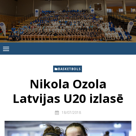
Skip
to
content
Jūrmalas
Sporta
skola
BASKETBOLS
Nikola Ozola
Latvijas U20 izlasē
18/07/2018