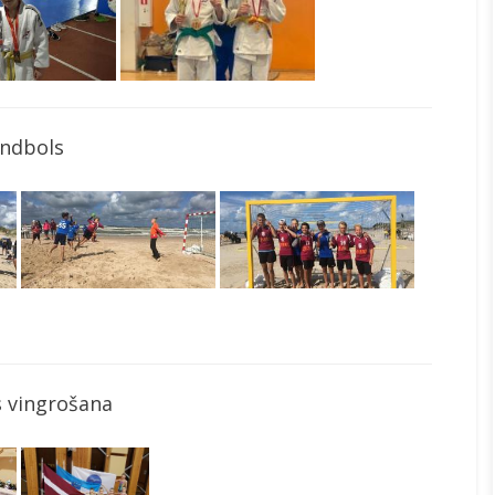
ndbols
 vingrošana