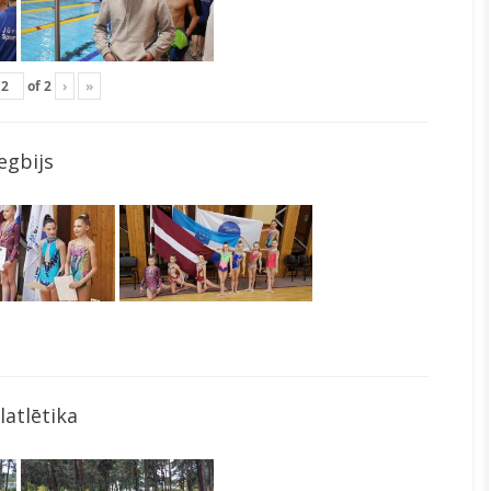
of
2
›
»
egbijs
latlētika