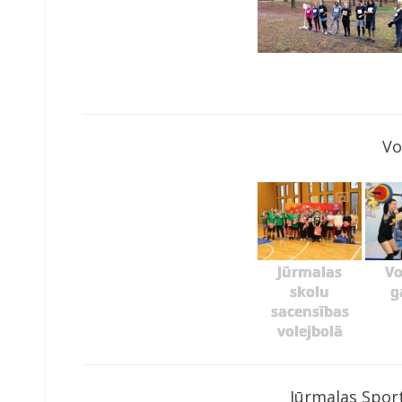
Vo
Jūrmalas
Vo
skolu
g
sacensības
volejbolā
Jūrmalas Sport