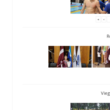
«
‹
R
Vieg