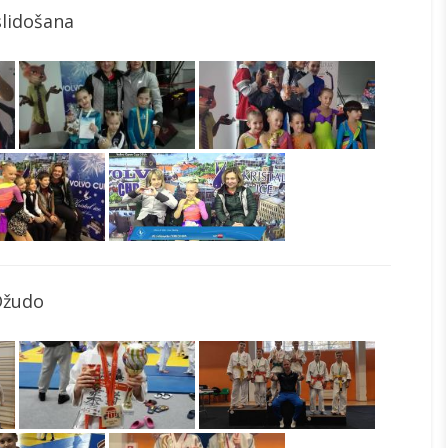
slidošana
Džudo