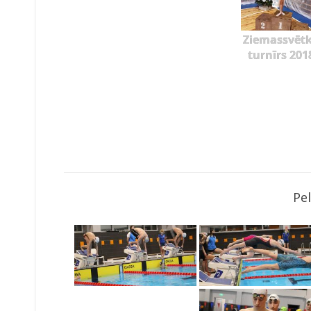
Ziemassvēt
turnīrs 201
Pe