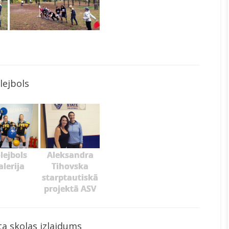
lejbols
lejbols
Aleksandra
alerija
Tihovska
starptautiskā
projektā ASV
a skolas izlaidums