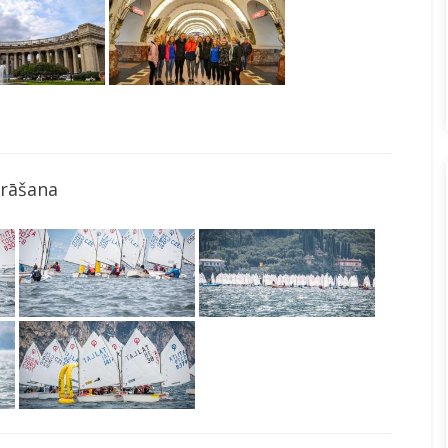
rāšana