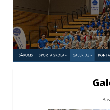
Skip
to
content
Jūrmalas
Sporta
SĀKUMS
SPORTA SKOLA
GALERIJAS
KONTA
skola
Gal
Bas