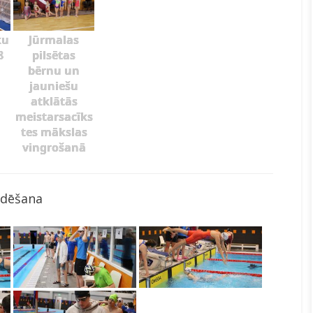
ku
Jūrmalas
8
pilsētas
bērnu un
jauniešu
atklātās
meistarsacīks
tes mākslas
vingrošanā
ldēšana