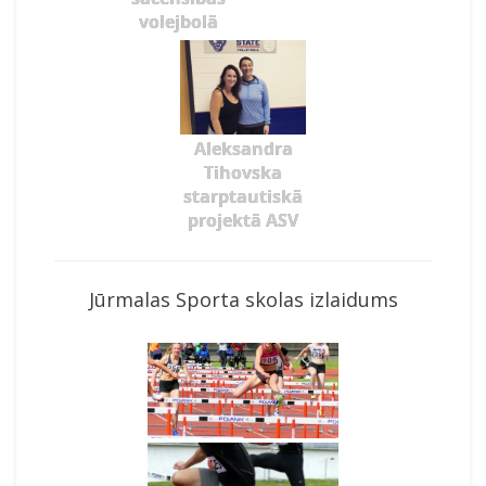
volejbolā
Aleksandra
Tihovska
starptautiskā
projektā ASV
Jūrmalas Sporta skolas izlaidums