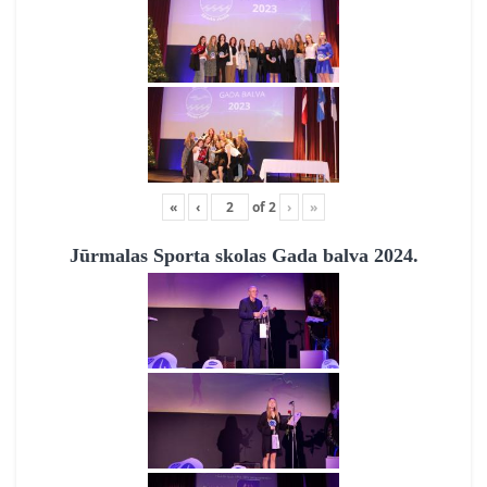
«
‹
of
2
›
»
Jūrmalas Sporta skolas Gada balva 2024.