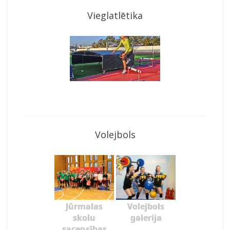
Vieglatlētika
Volejbols
Jūrmalas
Volejbols
skolu
galerija
sacensības