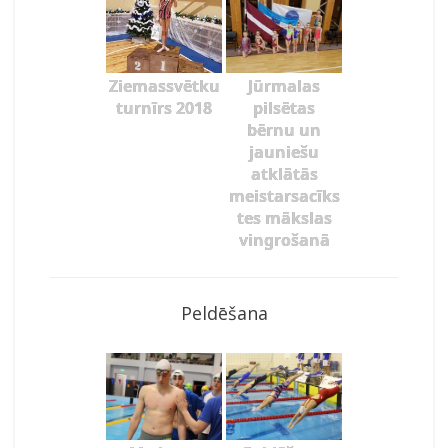
Ziemassvētku
Jūrmalas
turnīrs 2018
pilsētas
bērnu un
jauniešu
atklātās
meistarsacīks
tes mākslas
vingrošanā
Peldēšana