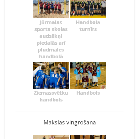
Jūrmalas
Handbola
sporta skolas
turnīrs
audzēkņi
piedalās arī
pludmales
handbolā
Ziemassvētku
Handbols
handbols
Mākslas vingrošana