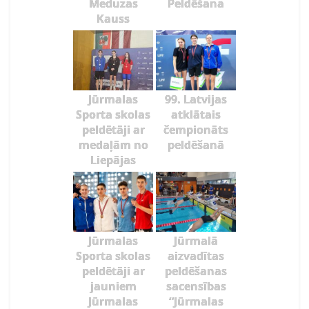
Meduzas
Peldēšana
Kauss
Jūrmalas
99. Latvijas
Sporta skolas
atklātais
peldētāji ar
čempionāts
medaļām no
peldēšanā
Liepājas
Jūrmalas
Jūrmalā
Sporta skolas
aizvadītas
peldētāji ar
peldēšanas
jauniem
sacensības
Jūrmalas
“Jūrmalas