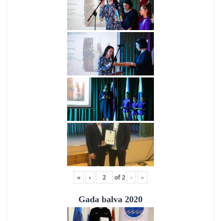
«
‹
of
2
›
»
Gada balva 2020