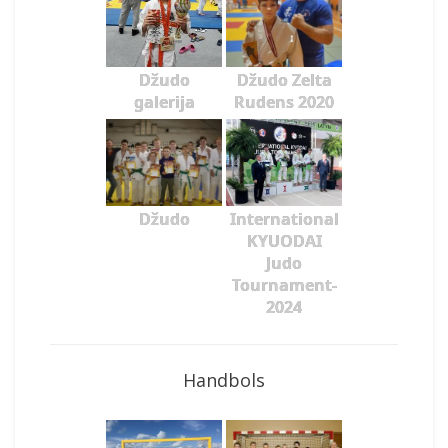
Džudo
Džudo Zelta
galerija
Rudens 2020
Džudo
International
KYUODAI
Judo
Tournament-
2024
Handbols