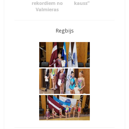
rekordiem no
kauss”
Valmieras
Regbijs