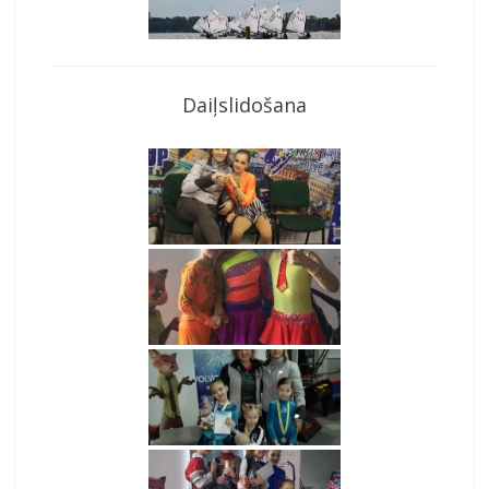
Daiļslidošana