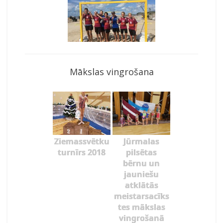
Mākslas vingrošana
Ziemassvētku
Jūrmalas
turnīrs 2018
pilsētas
bērnu un
jauniešu
atklātās
meistarsacīks
tes mākslas
vingrošanā