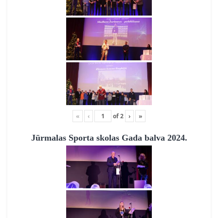
«
‹
of
2
›
»
Jūrmalas Sporta skolas Gada balva 2024.