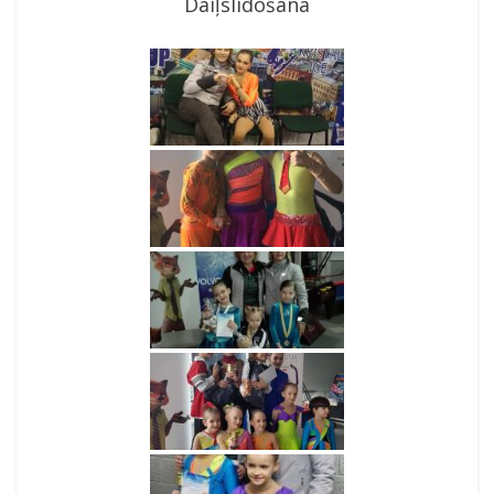
Daiļslidošana