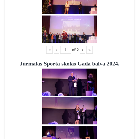
«
‹
of
2
›
»
Jūrmalas Sporta skolas Gada balva 2024.