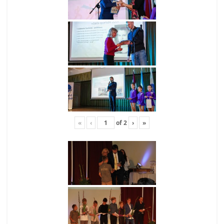
«
‹
of
2
›
»