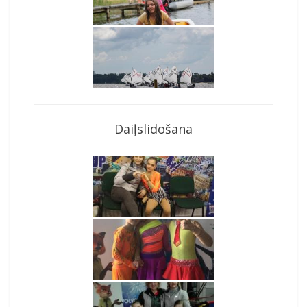
Daiļslidošana