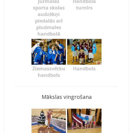
Jūrmalas
Handbola
sporta skolas
turnīrs
audzēkņi
piedalās arī
pludmales
handbolā
Ziemassvētku
Handbols
handbols
Mākslas vingrošana