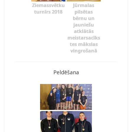
Ziemassvētku
Jūrmalas
turnīrs 2018
pilsētas
bērnu un
jauniešu
atklātās
meistarsacīks
tes mākslas
vingrošanā
Peldēšana