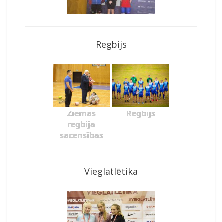
Regbijs
Ziemas
Regbijs
regbija
sacensības
Vieglatlētika