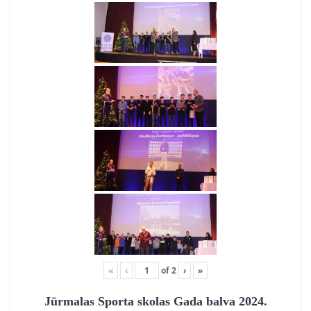
«
‹
of
2
›
»
Jūrmalas Sporta skolas Gada balva 2024.