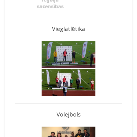
sacensības
Vieglatlētika
Volejbols