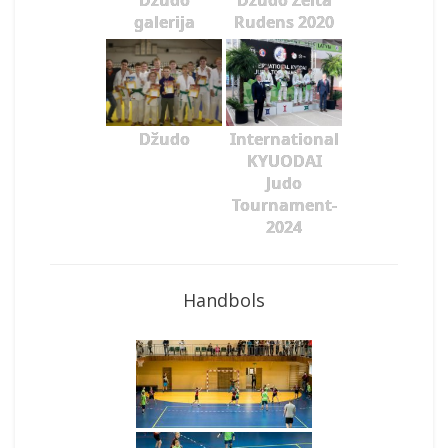
Džudo
Džudo Zelta
galerija
Rudens 2020
Džudo
International
KYUODAI
Judo
Tournament-
2024
Handbols