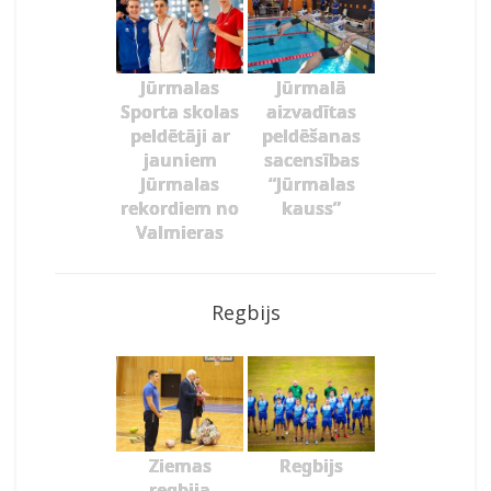
Jūrmalas
Jūrmalā
Sporta skolas
aizvadītas
peldētāji ar
peldēšanas
jauniem
sacensības
Jūrmalas
“Jūrmalas
rekordiem no
kauss”
Valmieras
Regbijs
Ziemas
Regbijs
regbija