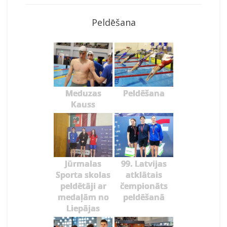
Peldēšana
Meduzas
Peldēšana
Kauss
Jūrmalas
99. Latvijas
Sporta skolas
atklātais
peldētāji ar
čempionāts
medaļām no
peldēšanā
Liepājas