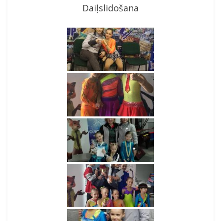
Daiļslidošana