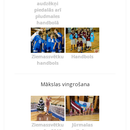
audzēkņi
piedalās arī
pludmales
handbolā
Ziemassvētku
Handbols
handbols
Mākslas vingrošana
Ziemassvētku
Jūrmalas