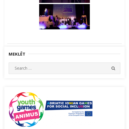
MEKLĒT
Search
SEARC
for: