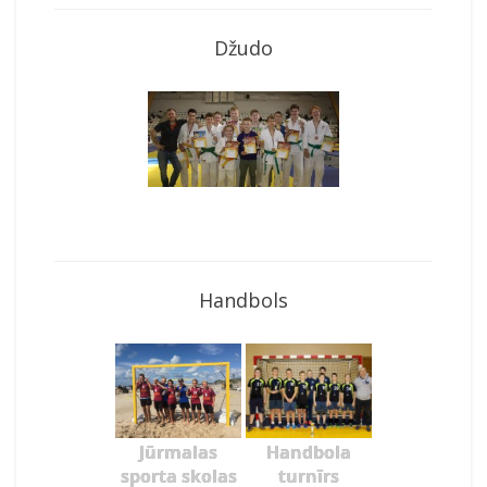
Džudo
Handbols
Jūrmalas
Handbola
sporta skolas
turnīrs