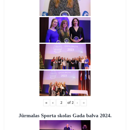
«
‹
of
2
›
»
Jūrmalas Sporta skolas Gada balva 2024.