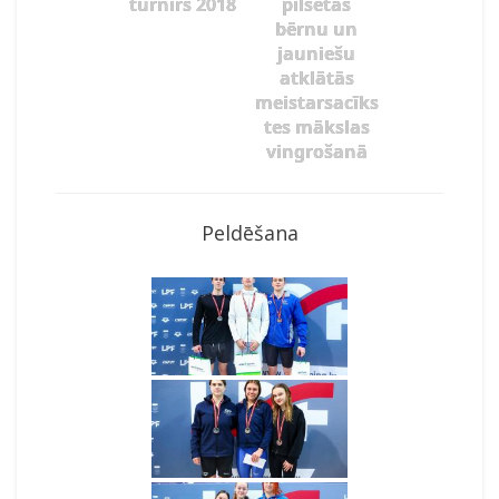
turnīrs 2018
pilsētas
bērnu un
jauniešu
atklātās
meistarsacīks
tes mākslas
vingrošanā
Peldēšana