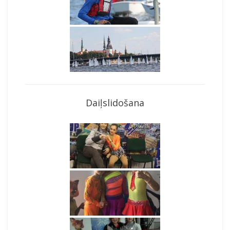
Daiļslidošana