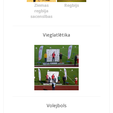
Ziemas
Regbijs
regbija
sacensības
Vieglatlētika
Volejbols