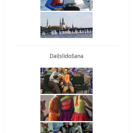
Daiļslidošana