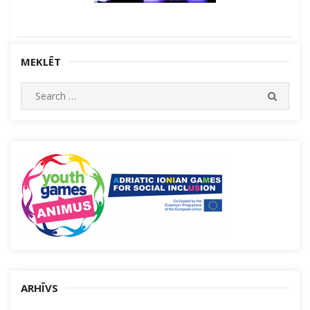
MEKLĒT
Search
SEARC
for:
ARHĪVS