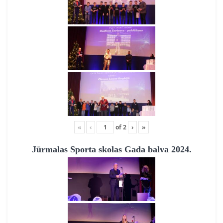
«
‹
of
2
›
»
Jūrmalas Sporta skolas Gada balva 2024.