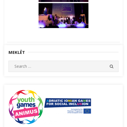
MEKLĒT
Search
SEARC
for: