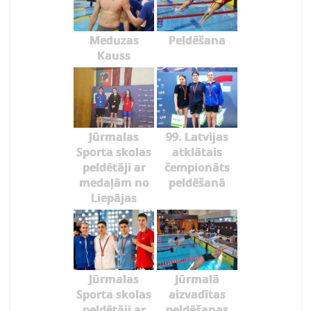
Meduzas
Peldēšana
Kauss
Jūrmalas
99. Latvijas
Sporta skolas
atklātais
peldētāji ar
čempionāts
medaļām no
peldēšanā
Liepājas
Jūrmalas
Jūrmalā
Sporta skolas
aizvadītas
peldētāji ar
peldēšanas