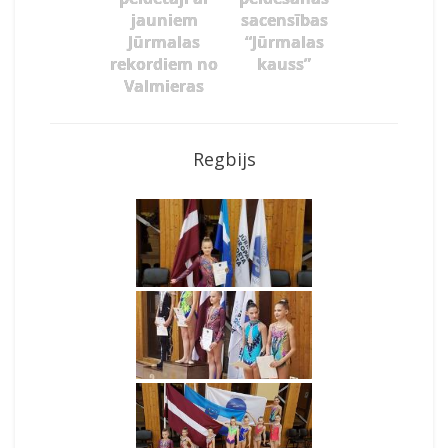
jauniem
sacensības
Jūrmalas
“Jūrmalas
rekordiem no
kauss”
Valmieras
Regbijs