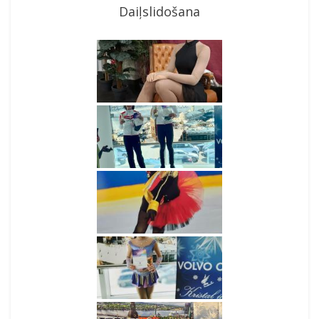
Daiļslidošana