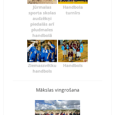
Jūrmalas
Handbola
sporta skolas
turnīrs
audzēkņi
piedalās arī
pludmales
handbolā
Ziemassvētku
Handbols
handbols
Mākslas vingrošana