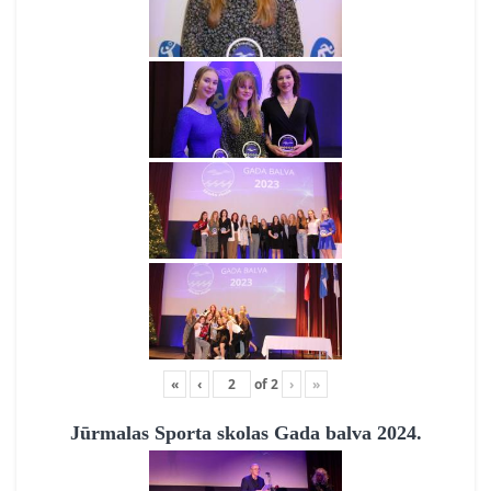
«
‹
of
2
›
»
Jūrmalas Sporta skolas Gada balva 2024.