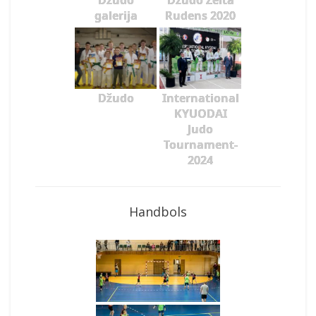
Džudo
Džudo Zelta
galerija
Rudens 2020
Džudo
International
KYUODAI
Judo
Tournament-
2024
Handbols