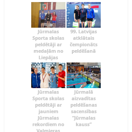
Jūrmalas
99. Latvijas
Sporta skolas
atklātais
peldētāji ar
čempionāts
medaļām no
peldēšanā
Liepājas
Jūrmalas
Jūrmalā
Sporta skolas
aizvadītas
peldētāji ar
peldēšanas
jauniem
sacensības
Jūrmalas
“Jūrmalas
rekordiem no
kauss”
Valmieras