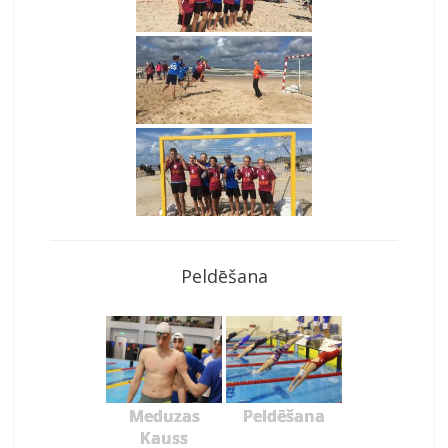
Peldēšana
Meduzas
Peldēšana
Kauss