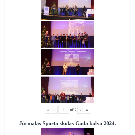
«
‹
of
2
›
»
Jūrmalas Sporta skolas Gada balva 2024.