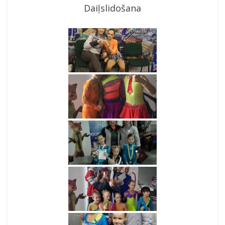
Daiļslidošana