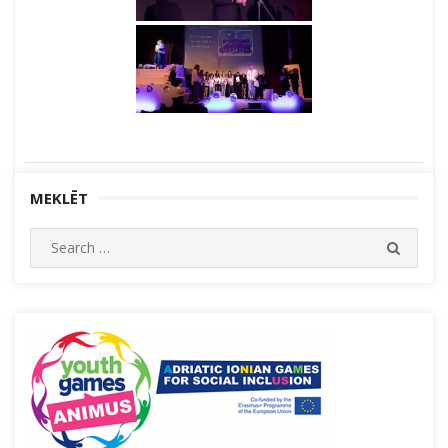
MEKLĒT
Search
SEARC
for: