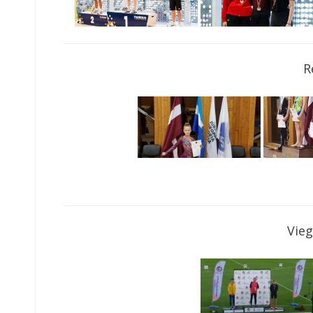
R
Vieg