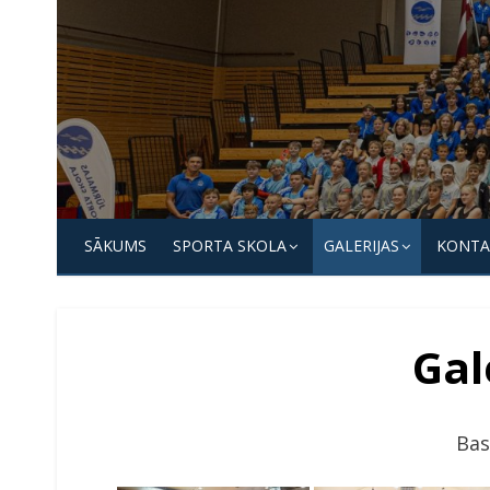
Skip
to
content
Jūrmalas
Sporta
SĀKUMS
SPORTA SKOLA
GALERIJAS
KONTA
skola
Gal
Bas