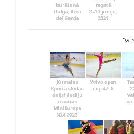
burāšanā
regatē
Itālijā, Riva
8.-11.jūnijā,
del Garda
2021
Daiļ
Jūrmalas
Volvo open
Ta
Sporta skolas
cup 47th
2
daiļslidotāju
Va
uzvaras
kau
MiniEuropa
XIX 2023