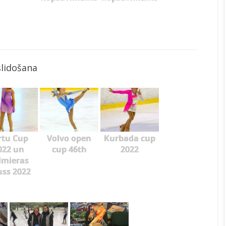
slidošana
rtu Cup
Volvo open
Kurbada cup
022 un
cup 46th
2022
lmieras
ss 2022