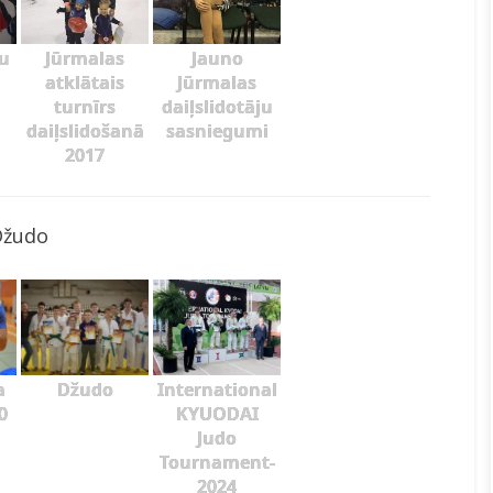
ju
Jūrmalas
Jauno
atklātais
Jūrmalas
turnīrs
daiļslidotāju
daiļslidošanā
sasniegumi
2017
Džudo
a
Džudo
International
0
KYUODAI
Judo
Tournament-
2024