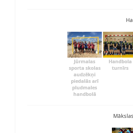
Ha
Jūrmalas
Handbola
sporta skolas
turnīrs
audzēkņi
piedalās arī
pludmales
handbolā
Mākslas