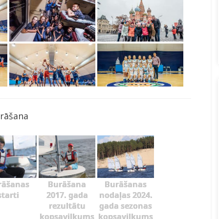
rāšana
rāšanas
Burāšana
Burāšanas
starti
2017. gada
nodaļas 2024.
rezultātu
gada sezonas
kopsavilkums
kopsavilkums