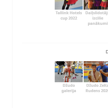
Tallink Hotels
Daiļslidotā
cup 2022
izcilie
panākumi
Džudo
Džudo Zelt
galerija
Rudens 202