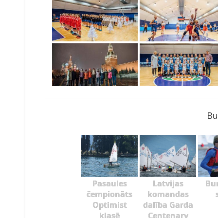
Bu
Pasaules
Latvijas
Bu
čempionāts
komandas
Optimist
dalība Garda
klasē
Centenary