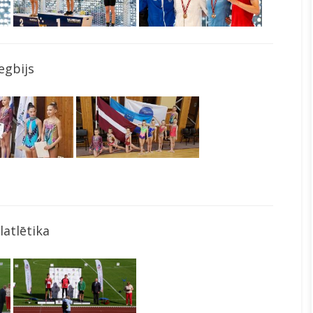
egbijs
latlētika