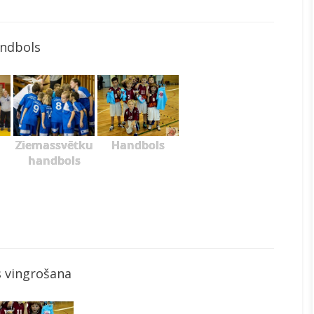
ndbols
Ziemassvētku
Handbols
handbols
 vingrošana