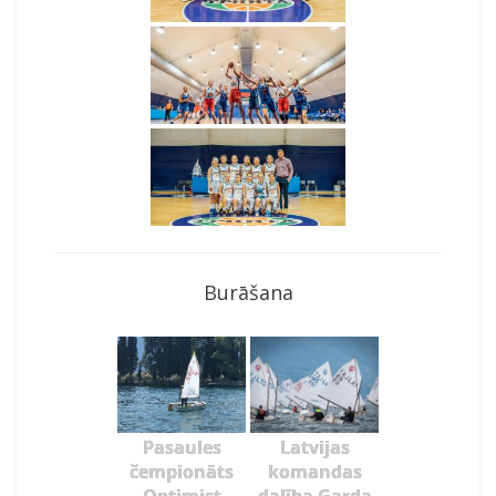
Burāšana
Pasaules
Latvijas
čempionāts
komandas