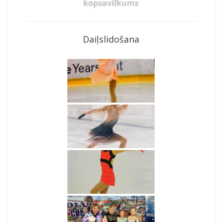
kopsavilkums
Daiļslidošana