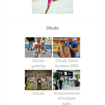
Džudo
Džudo
Džudo Zelta
galerija
Rudens 2020
Džudo
International
KYUODAI
Judo