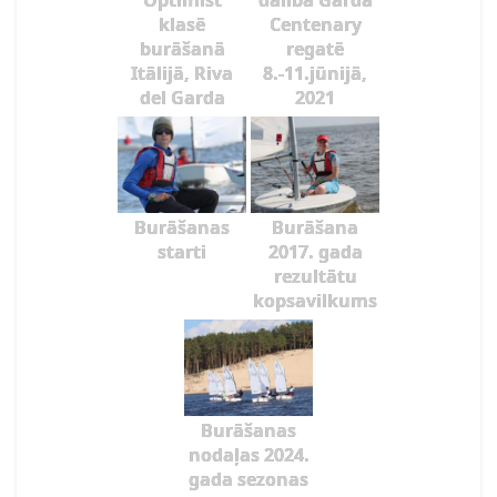
Optimist
dalība Garda
klasē
Centenary
burāšanā
regatē
Itālijā, Riva
8.-11.jūnijā,
del Garda
2021
Burāšanas
Burāšana
starti
2017. gada
rezultātu
kopsavilkums
Burāšanas
nodaļas 2024.
gada sezonas