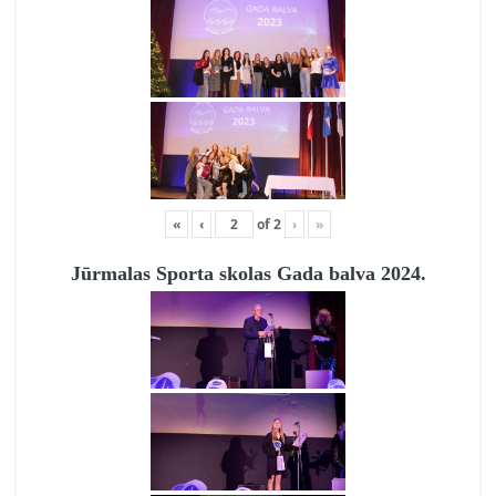
«
‹
of
2
›
»
Jūrmalas Sporta skolas Gada balva 2024.