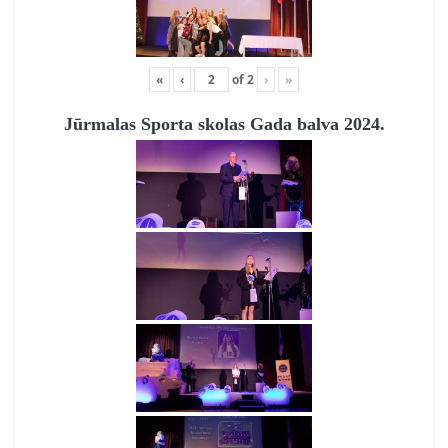
«
‹
of
2
›
»
Jūrmalas Sporta skolas Gada balva 2024.