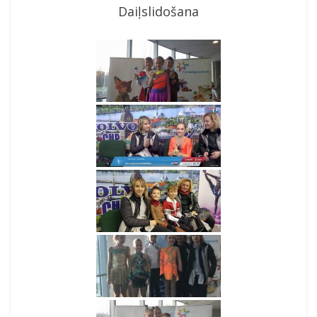
Daiļslidošana