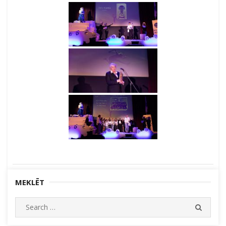
MEKLĒT
Search
SEARC
for: