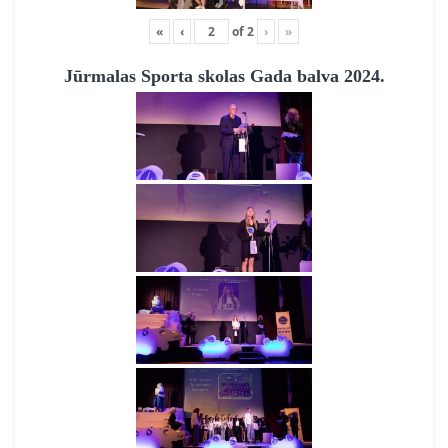
«
‹
of
2
›
»
Jūrmalas Sporta skolas Gada balva 2024.