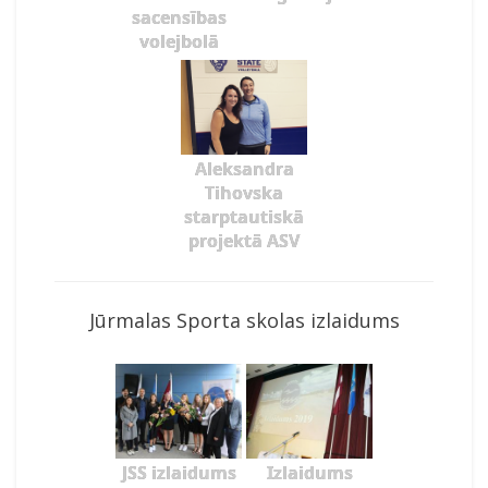
sacensības
volejbolā
Aleksandra
Tihovska
starptautiskā
projektā ASV
Jūrmalas Sporta skolas izlaidums
JSS izlaidums
Izlaidums