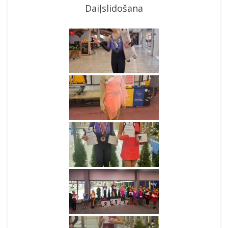
Daiļslidošana