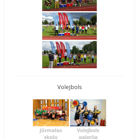
Volejbols
Jūrmalas
Volejbols
skolu
galerija