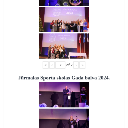
«
‹
of
2
›
»
Jūrmalas Sporta skolas Gada balva 2024.