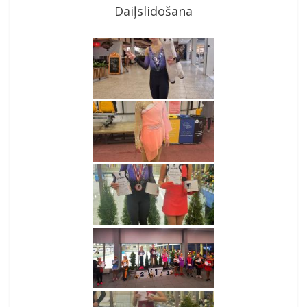
Daiļslidošana