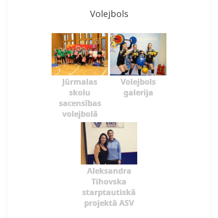
Volejbols
Jūrmalas
Volejbols
skolu
galerija
sacensības
volejbolā
Aleksandra
Tihovska
starptautiskā
projektā ASV