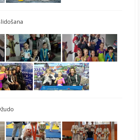
slidošana
Džudo