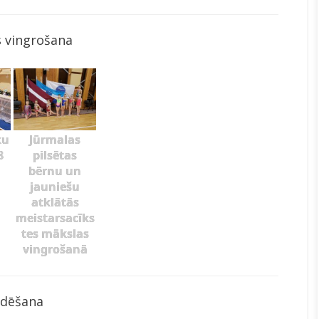
 vingrošana
ku
Jūrmalas
8
pilsētas
bērnu un
jauniešu
atklātās
meistarsacīks
tes mākslas
vingrošanā
ldēšana