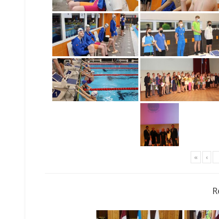
«
‹
R