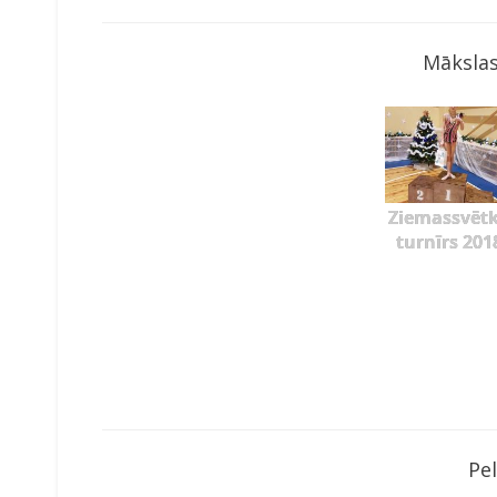
Mākslas
Ziemassvēt
turnīrs 201
Pe