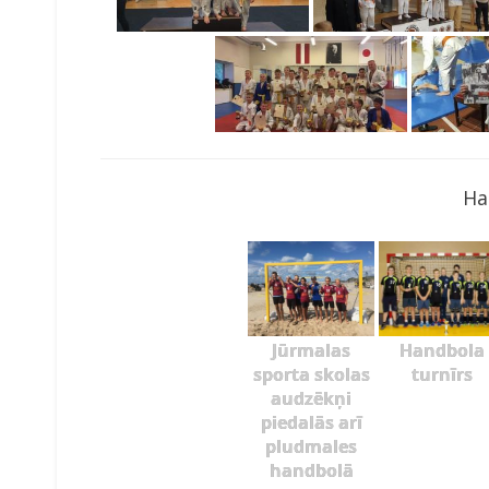
Ha
Jūrmalas
Handbola
sporta skolas
turnīrs
audzēkņi
piedalās arī
pludmales
handbolā