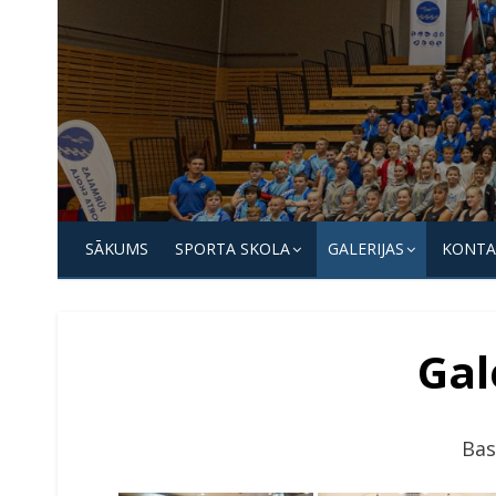
Skip
to
content
Jūrmalas
Sporta
SĀKUMS
SPORTA SKOLA
GALERIJAS
KONTA
skola
Gal
Bas