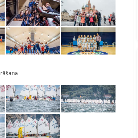
rāšana