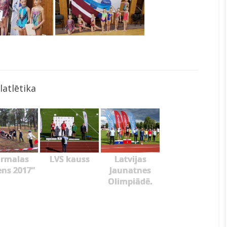
latlētika
ūrmalas
LVS kauss
Latvijas
ens 2017”
Jaunatnes
Olimpiādē.