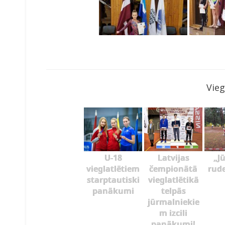
Vieg
U-18
Latvijas
„J
vieglatlētiem
čempionātā
rud
starptautiski
vieglatlētikā
panākumi
telpās
jūrmalniekie
m izcili
panākumi!