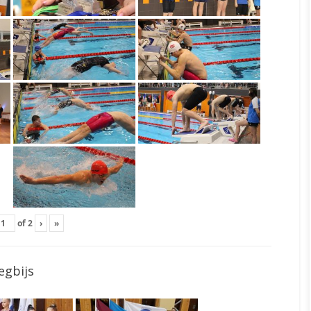
of
2
›
»
egbijs