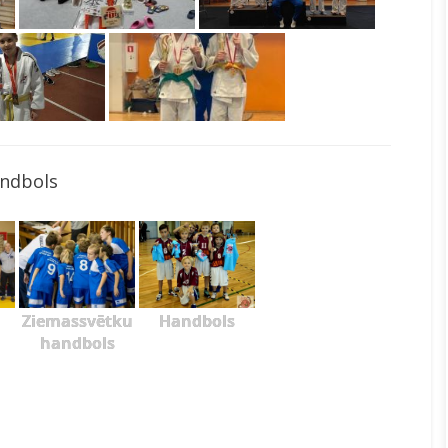
ndbols
Ziemassvētku
Handbols
handbols