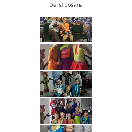
Daiļslidošana