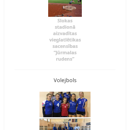
Slokas
stadionā
aizvadītas
vieglatlētikas
sacensības
“Jūrmalas
rudens”
Volejbols