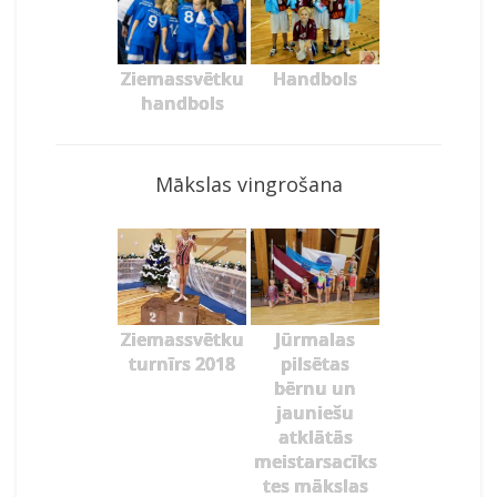
Ziemassvētku
Handbols
handbols
Mākslas vingrošana
Ziemassvētku
Jūrmalas
turnīrs 2018
pilsētas
bērnu un
jauniešu
atklātās
meistarsacīks
tes mākslas