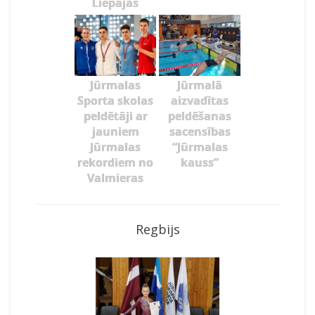
Liepājas
Jūrmalas
Jūrmalā
Sporta skolas
aizvadītas
peldētāji ar
peldēšanas
jauniem
sacensības
Jūrmalas
“Jūrmalas
rekordiem no
kauss”
Valmieras
Regbijs