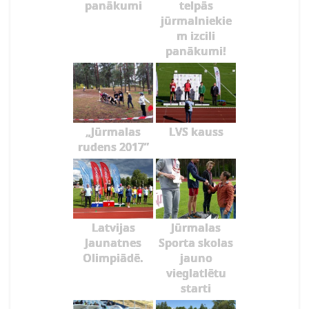
panākumi
telpās
jūrmalniekie
m izcili
panākumi!
„Jūrmalas
LVS kauss
rudens 2017”
Latvijas
Jūrmalas
Jaunatnes
Sporta skolas
Olimpiādē.
jauno
vieglatlētu
starti