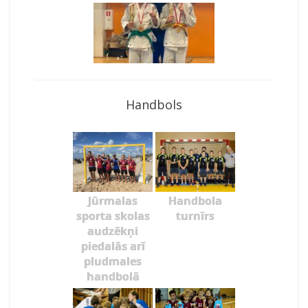
Handbols
Jūrmalas
Handbola
sporta skolas
turnīrs
audzēkņi
piedalās arī
pludmales
handbolā