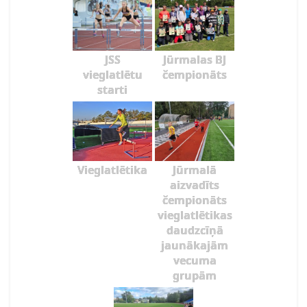
JSS
Jūrmalas BJ
vieglatlētu
čempionāts
starti
Vieglatlētika
Jūrmalā
aizvadīts
čempionāts
vieglatlētikas
daudzcīņā
jaunākajām
vecuma
grupām