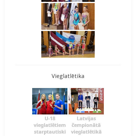
Vieglatlētika
U-18
Latvijas
vieglatlētiem
čempionātā
starptautiski
vieglatlētikā