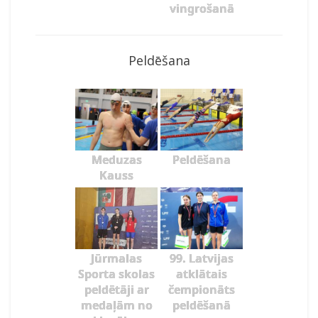
vingrošanā
Peldēšana
Meduzas
Peldēšana
Kauss
Jūrmalas
99. Latvijas
Sporta skolas
atklātais
peldētāji ar
čempionāts
medaļām no
peldēšanā