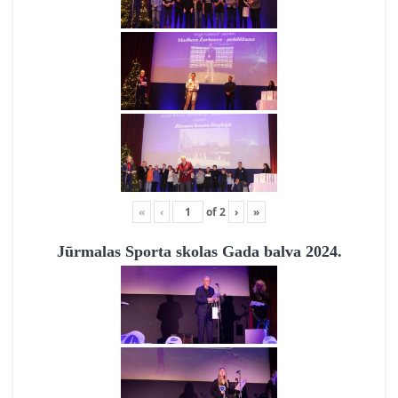
«
‹
of
2
›
»
Jūrmalas Sporta skolas Gada balva 2024.