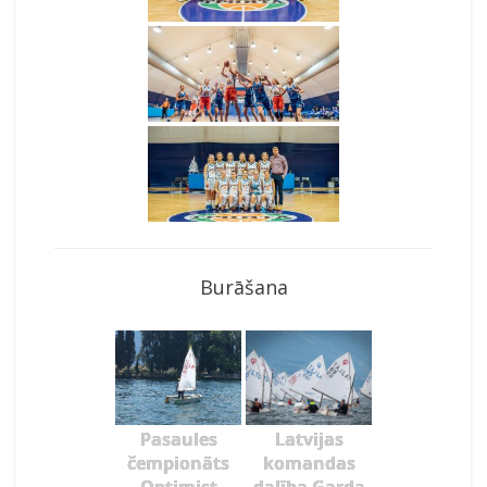
Burāšana
Pasaules
Latvijas
čempionāts
komandas