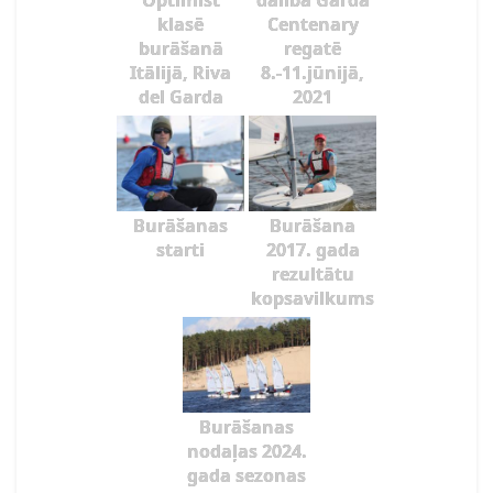
Optimist
dalība Garda
klasē
Centenary
burāšanā
regatē
Itālijā, Riva
8.-11.jūnijā,
del Garda
2021
Burāšanas
Burāšana
starti
2017. gada
rezultātu
kopsavilkums
Burāšanas
nodaļas 2024.
gada sezonas