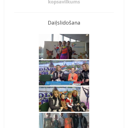
kopsavilkums
Daiļslidošana